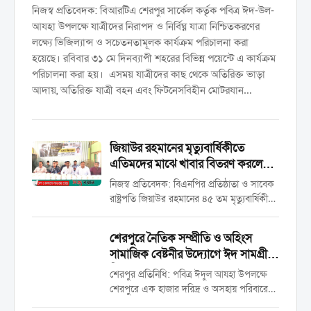
নিজস্ব প্রতিবেদক: বিআরটিএ শেরপুর সার্কেল কর্তৃক পবিত্র ঈদ-উল-
আযহা উপলক্ষে যাত্রীদের নিরাপদ ও নির্বিঘ্ন যাত্রা নিশ্চিতকরণের
লক্ষ্যে ভিজিল্যান্স ও সচেতনতামূলক কার্যক্রম পরিচালনা করা
হয়েছে। রবিবার ৩১ মে দিনব্যাপী শহরের বিভিন্ন পয়েন্টে এ কার্যক্রম
পরিচালনা করা হয়। এসময় যাত্রীদের কাছ থেকে অতিরিক্ত ভাড়া
আদায়, অতিরিক্ত যাত্রী বহন এবং ফিটনেসবিহীন মোটরযান
চলাচলের বিষয়ে যাত্রী, পরিবহন মালিক ও শ্রমিক সংগঠনের
প্রতিনিধিদের সতর্ক করা হয়। পাশাপাশি জনসচেতনতা বৃদ্ধির লক্ষ্যে
গুরুত্বপূর্ণ নির্দেশনা সম্বলিত মাইকিং কার্যক্রম পরিচালনা করা হয়।
জিয়াউর রহমানের মৃত্যুবার্ষিকীতে
এছাড়াও কার্যক্রম চলাকালে যেসব যাত্রীর কাছ থেকে সরকার
এতিমদের মাঝে খাবার বিতরণ করলেন
নির্ধারিত ভাড়ার অতিরিক্ত অর্থ আদায় করা হয় সে সকল পরিবহন
যুবনেতা শওকত হোসেন
নিজস্ব প্রতিবেদক: বিএনপির প্রতিষ্ঠাতা ও সাবেক
থেকে আদায়কৃত অর্থ তাৎক্ষণিকভাবে ফেরত প্রদান করা হয়।
রাষ্ট্রপতি জিয়াউর রহমানের ৪৫ তম মৃত্যুবার্ষিকী
যাত্রীদের স্বার্থ…
উপলক্ষে এতিম শিশু, দুস্থ ও ছিন্নমূল মানুষের
মাঝে রান্না করা খাবার বিতরণ করা হয়েছে।
শেরপুরে নৈতিক সম্প্রীতি ও অহিংস
শনিবার দুপুরে সদর উপজেলার ৫ নং ধলা
সামাজিক বেষ্টনীর উদ্যোগে ঈদ সামগ্রী
ইউনিয়নের মোহাম্মদীয়া...
বিতরণ
শেরপুর প্রতিনিধি: ​পবিত্র ঈদুল আযহা উপলক্ষে
শেরপুরে এক হাজার দরিদ্র ও অসহায় পরিবারের
মাঝে ঈদ সামগ্রী বিতরণ করেছে ‘নৈতিক সম্প্রীতি