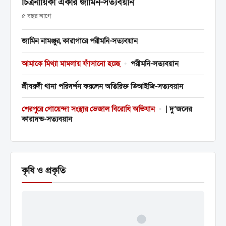
চিত্রনায়িকা একার জামিন-সত্যবয়ান
৫ বছর আগে
জামিন নামঞ্জুর, কারাগারে পরীমনি-সত্যবয়ান
আমাকে মিথ্যা মামলায় ফাঁসানো হচ্ছে
•
পরীমনি-সত্যবয়ান
শ্রীবরদী থানা পরিদর্শন করলেন অতিরিক্ত ডিআইজি-সত্যবয়ান
শেরপুরে গোয়েন্দা সংস্থার ভেজাল বিরোধি অভিযান
•
| দু’জনের
কারাদন্ড-সত্যবয়ান
কৃষি ও প্রকৃতি