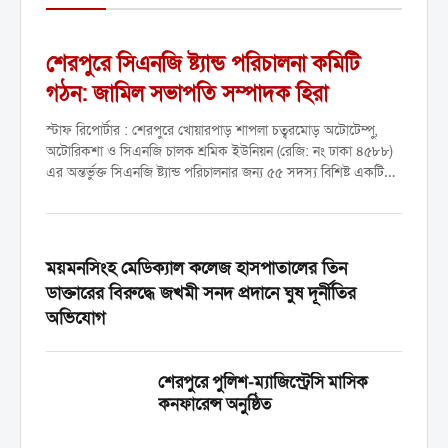
শেরপুরে সিএনজি ষ্ট্যান্ড পরিচালনা কমিটি
গঠন: জামিল সভাপতি সম্পাদক হিরা
স্টাফ রিপোর্টার : শেরপুরে খোয়ারপাড় শাপলা চত্বরমোড় অটোটেম্পু,
অটোরিকশা ও সিএনজি চালক শ্রমিক ইউনিয়ন (রেজি: নং ঢাকা ৪৫৮৮)
এর অন্তর্ভুক্ত সিএনজি ষ্ট্যান্ড পরিচালনার জন্য ৫৫ সদস্য বিশিষ্ট একটি
কমিটি গঠন করা হয়েছে। ১১ মে রাতে...
ময়মনসিংহ মেডিক্যাল কলেজ হাসপাতালের তিন
ডাক্তারের বিরুদ্ধে জখমী সনদ প্রদানে ঘুষ দূর্নীতির
অভিযোগ
শেরপুরে পুলিশ-ম্যাজিস্ট্রেসি মাসিক
কনফারেন্স অনুষ্ঠিত