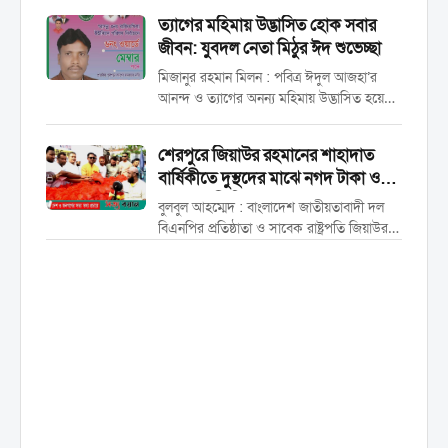
এবং অহিংস সামাজিক বেষ্টনী’। বুধবার (২৭ মে)
‎ত্যাগের মহিমায় উদ্ভাসিত হোক সবার
দুপুরে শহরের গৌরীপুরস্থ সংগঠনের নিজস্ব
জীবন: যুবদল নেতা মিঠুর ঈদ শুভেচ্ছা
কার্যালয়ে এসব সামগ্রী...
মিজানুর রহমান মিলন : পবিত্র ঈদুল আজহা’র
আনন্দ ও ত্যাগের অনন্য মহিমায় উদ্ভাসিত হয়ে
উঠুক দেশের প্রতিটি নাগরিকের জীবন। এ দিনে
মানুষে মানুষে প্রীতি ও বন্ধনের যোগসূত্র আরও
শেরপুরে জিয়াউর রহমানের শাহাদাত
সুদৃঢ় হোক। পবিত্র ঈদুল আজহা উপলক্ষ্যে ৩...
বার্ষিকীতে দুস্থদের মাঝে নগদ টাকা ও
খাদ্যসামগ্রী বিতরণ
বুলবুল আহম্মেদ : বাংলাদেশ জাতীয়তাবাদী দল
বিএনপির প্রতিষ্ঠাতা ও সাবেক রাষ্ট্রপতি জিয়াউর
রহমানের ৪৫ তম শাহাদাত বার্ষিকী উপলক্ষে
শেরপুরে যুবদলের পক্ষ থেকে অসহায় নারী
পুরুষের মাঝে খাদ্যসামগ্রী ও নগদ টাকা বিতরণ
করা হয়েছে। আজ মঙ্গলবার...