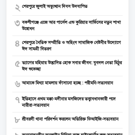
২
শেরপুরে জুলাই অভ্যুত্থান দিবস উদযাপিত
৩
বকশীগঞ্জে এজে আর পার্সেল এন্ড কুরিয়ার সার্ভিসের নতুন শাখা
উদ্বোধন
৪
শেরপুরে নৈতিক সম্প্রীতি ও অহিংস সামাজিক বেষ্টনীর উদ্যোগে
ঈদ সামগ্রী বিতরণ
৫
‎ত্যাগের মহিমায় উদ্ভাসিত হোক সবার জীবন: যুবদল নেতা মিঠুর
ঈদ শুভেচ্ছা
৬
আমাকে মিথ্যা মামলায় ফাঁসানো হচ্ছে : পরীমনি-সত্যবয়ান
৭
ইতিহাসে প্রথম মক্কা-মদীনার মসজিদের তত্ত্বাবধানকারী পদে
নারীরা-সত্যবয়ান
৮
শ্রীবরদী থানা পরিদর্শন করলেন অতিরিক্ত ডিআইজি-সত্যবয়ান