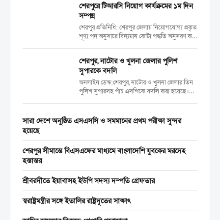
শেরপুরে টিআরসি নিয়োগ কার্যক্রমের ১ম দিন
কমিটির বৈঠকে ‘জরুরি চাহিদা পূরণের জন্য’...
সম্পন্ন
শেরপুর প্রতিনিধি: শেরপুর জেলায় নিয়োগযোগ্য প্রকৃত
শূণ্য পদ অনুসারে বিদ্যমান কোটা পদ্ধতি অনুসরণ করে
বাংলাদেশ পুলিশ বাহিনীতে ট্রেইনি রিক্রুট কনস্টেবল
(টিআরসি) পদে নিয়োগের লক্ষ্যে আজ সকাল ৮ টা
শেরপুর, নাটোর ও খুলনা জেলার পুলিশ
থেকে শেরপুর জেলার প্রার্থীদের পুলিশ লাইন্স মাঠে...
সুপারকে বদলি
অনলাইন ডেস্ক:শেরপুর, নাটোর ও খুলনা জেলার তিন
পুলিশ সুপারসহ পাঁচ এসপিকে বদলি করা হয়েছে।
মঙ্গলবার (২১ এপ্রিল) স্বরাষ্ট্র মন্ত্রণালয়ের পুলিশ-১ শাখা
থেকে জারি করা এক প্রজ্ঞাপনে তাদের বদলি করা হয়।
প্রজ্ঞাপনে সই করেন উপসচিব তৌসিফ...
সারা দেশে অনুষ্ঠিত এসএসসি ও সমমানের প্রথম পরীক্ষা সুন্দর
হয়েছে
শেরপুর সীমান্তে বিএসএফের মাধ্যমে বাংলাদেশি যুবকের মরদেহ
হস্তান্তর
শ্রীবরদীতে ইয়াবাসহ ইউপি সদস্য দম্পতি গ্রেফতার
স্বরাষ্ট্রমন্ত্রীর সঙ্গে ইতালির রাষ্ট্রদূতের সাক্ষাৎ