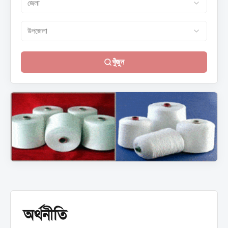
খুঁজুন
অর্থনীতি