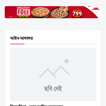
আইন-আদালত
ছবি নেই