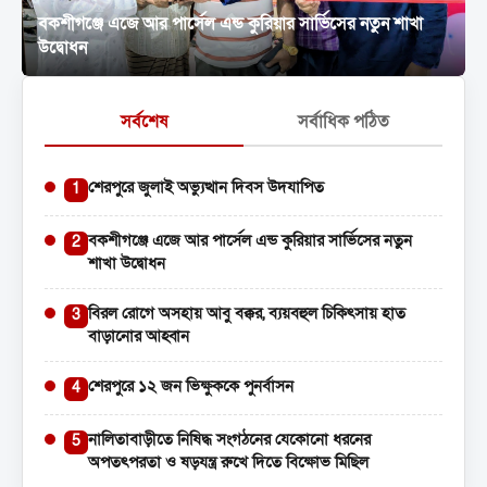
বকশীগঞ্জে এজে আর পার্সেল এন্ড কুরিয়ার সার্ভিসের নতুন শাখা
বিরল রোগে অসহায় আবু বক্কর, ব্যয়বহুল চিকিৎসায় হাত বাড়ানোর
উদ্বোধন
আহ্বান
সর্বশেষ
সর্বাধিক পঠিত
শেরপুরে জুলাই অভ্যুত্থান দিবস উদযাপিত
1
বকশীগঞ্জে এজে আর পার্সেল এন্ড কুরিয়ার সার্ভিসের নতুন
2
শাখা উদ্বোধন
বিরল রোগে অসহায় আবু বক্কর, ব্যয়বহুল চিকিৎসায় হাত
3
বাড়ানোর আহ্বান
শেরপুরে ১২ জন ভিক্ষুককে পুনর্বাসন
4
নালিতাবাড়ীতে নিষিদ্ধ সংগঠনের যেকোনো ধরনের
5
অপতৎপরতা ও ষড়যন্ত্র রুখে দিতে বিক্ষোভ মিছিল