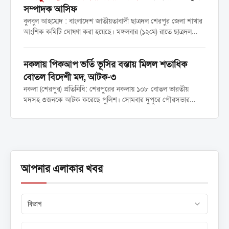
কনস্টেবল
সম্পাদক আসিফ
(টিআরসি) পদে
বুলবুল আহম্মেদ : বাংলাদেশ জাতীয়তাবাদী ছাত্রদল শেরপুর জেলা শাখার
নিয়োগ, ফেব্রুয়ারি
আংশিক কমিটি ঘোষণা করা হয়েছে। মঙ্গলবার (১২মে) রাতে ছাত্রদল
২০২৬ এর চূড়ান্ত...
কেন্দ্রীয় সংসদের সিদ্ধান্ত মোতাবেক ২ সদস্য বিশিষ্ট এই কমিটির
অনুমোদন দেওয়া হয়। ​কেন্দ্রীয় সংসদের সভাপতি রাকিবুল ইসলাম...
নকলায় পিকআপ ভর্তি ভূসির বস্তায় মিলল শতাধিক
বোতল বিদেশী মদ, আটক-৩
নকলা (শেরপুর) প্রতিনিধি: শেরপুরের নকলায় ১০৮ বোতল ভারতীয়
মদসহ ৩জনকে আটক করেছে পুলিশ। সোমবার দুপুরে পৌরসভার
গড়েরগাও মোড় এলাকা থেকে তাদের আটক করা হয়। আটককৃতরা
হলেন, শেরপুর জেলার শ্রীবরদী উপজেলার কুরুয়া পশ্চিমপাড়া এলাকার
আবুল কাসেমের...
আপনার এলাকার খবর