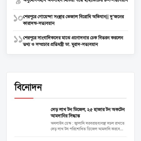
৯
অনুমোদনহীন অনলাইন মিডিয়া বন্ধে হাইকোর্টের রুল-সত্যবয়ান
১০
শেরপুরে গোয়েন্দা সংস্থার ভেজাল বিরোধি অভিযান|| দু’জনের
কারাদন্ড-সত্যবয়ান
১১
শেরপুরে সাংবাদিকদের মাঝে প্রণোদনার চেক বিতরন করলেন
তথ্য ও সম্প্রচার প্রতিমন্ত্রী ডা. মুরাদ-সত্যবয়ান
বিনোদন
দেড় লাখ টন ডিজেল, ২৫ হাজার টন অকটেন
আমদানির সিদ্ধান্ত
অনলাইন ডেস্ক : জ্বালানি সরবরাহব্যবস্থা সচল রাখতে
দেড় লাখ টন পরিশোধিত ডিজেল আমদানি করবে
সরকার। একই সঙ্গে ২৫ হাজার টন অকটেন আমদানি
করা হবে। মঙ্গলবার (২১ এপ্রিল) ক্রয়সংক্রান্ত মন্ত্রিসভা