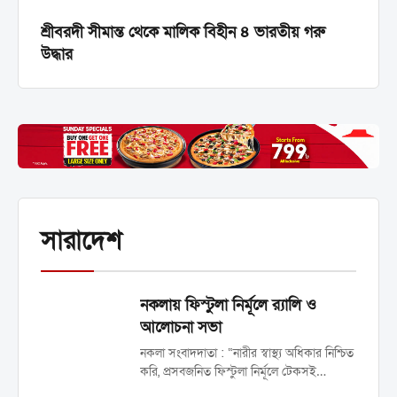
শ্রীবরদী সীমান্ত থেকে মালিক বিহীন ৪ ভারতীয় গরু
উদ্ধার
সারাদেশ
নকলায় ফিস্টুলা নির্মূলে র‍্যালি ও
আলোচনা সভা
নকলা সংবাদদাতা : “নারীর স্বাস্থ্য অধিকার নিশ্চিত
করি, প্রসবজনিত ফিস্টুলা নির্মূলে টেকসই
বিনিয়োগ করি”—এই প্রতিপাদ্যকে সামনে রেখে