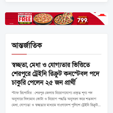
আন্তর্জাতিক
স্বচ্ছতা, মেধা ও যোগ্যতার ভিত্তিতে
শেরপুরে ট্রেইনি রিক্রুট কনস্টেবল পদে
চাকুরি পেলেন ২৫ জন প্রার্থী
স্টাফ রিপোর্টার : শেরপুর জেলায় নিয়োগযোগ্য প্রকৃত শূণ্য পদ
অনুসারে বিদ্যমান কোটা ও নিয়োগ পদ্ধতি অনুসরণ করে শতভাগ
মেধা, যোগ্যতা ও স্বচ্ছতার মাধ্যমে বাংলাদেশ পুলিশে ট্রেইনি রিক্রুট
কনস্টেবল (টিআরসি) পদে নিয়োগ, ফেব্রুয়ারি ২০২৬ এর চূড়ান্ত...