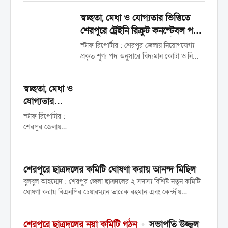
শেরপুরের নকলায় আন্তর্জাতিক প্রসবজনিত
স্বচ্ছতা, মেধা ও যোগ্যতার ভিত্তিতে
ফিস্টুলা দিবস উপলক্ষে র‍্যালি ও আলোচনা সভা
অনুষ্ঠিত হয়েছে। মঙ্গলবার (১৯ মে) উপজেলা
শেরপুরে ট্রেইনি রিক্রুট কনস্টেবল পদে
স্বাস্থ্য...
চাকুরি পেলেন ২৫ জন প্রার্থী
স্টাফ রিপোর্টার : শেরপুর জেলায় নিয়োগযোগ্য
প্রকৃত শূণ্য পদ অনুসারে বিদ্যমান কোটা ও নিয়োগ
পদ্ধতি অনুসরণ করে শতভাগ মেধা, যোগ্যতা ও
স্বচ্ছতার মাধ্যমে বাংলাদেশ পুলিশে ট্রেইনি রিক্রুট
স্বচ্ছতা, মেধা ও
কনস্টেবল (টিআরসি) পদে নিয়োগ, ফেব্রুয়ারি
২০২৬ এর চূড়ান্ত...
যোগ্যতার
ভিত্তিতে
স্টাফ রিপোর্টার :
শেরপুরে ট্রেইনি
শেরপুর জেলায়
নিয়োগযোগ্য প্রকৃত
রিক্রুট
শূণ্য পদ অনুসারে
কনস্টেবল পদে
বিদ্যমান কোটা ও
চাকুরি পেলেন
শেরপুরে ছাত্রদলের কমিটি ঘোষণা করায় আনন্দ মিছিল
নিয়োগ পদ্ধতি
২৫ জন প্রার্থী
অনুসরণ করে
বুলবুল আহম্মেদ : শেরপুর জেলা ছাত্রদলের ২ সদস্য বিশিষ্ট নতুন কমিটি
শতভাগ মেধা,
ঘোষণা করায় বিএনপির চেয়ারম্যান তারেক রহমান এবং কেন্দ্রীয়
যোগ্যতা ও স্বচ্ছতার
নেতাদের শুভেচ্ছা জানিয়ে আনন্দ মিছিল করেছে নেতাকর্মীরা। আজ
মাধ্যমে বাংলাদেশ
বুধবার বিকেলে শহরের পুরাতন গরুহাটি থেকে একটি আনন্দ...
পুলিশে ট্রেইনি রিক্রুট
শেরপুরে ছাত্রদলের নয়া কমিটি গঠন
•
সভাপতি উজ্জ্বল