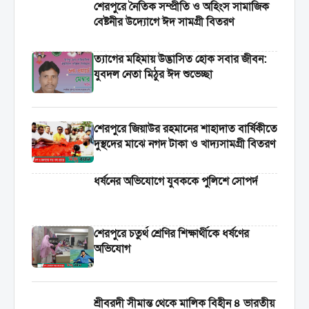
শেরপুরে নৈতিক সম্প্রীতি ও অহিংস সামাজিক
বেষ্টনীর উদ্যোগে ঈদ সামগ্রী বিতরণ
‎ত্যাগের মহিমায় উদ্ভাসিত হোক সবার জীবন:
যুবদল নেতা মিঠুর ঈদ শুভেচ্ছা
শেরপুরে জিয়াউর রহমানের শাহাদাত বার্ষিকীতে
দুস্থদের মাঝে নগদ টাকা ও খাদ্যসামগ্রী বিতরণ
ধর্ষনের অভিযোগে যুবককে পুলিশে সোপর্দ
শেরপুরে চতুর্থ শ্রেণির শিক্ষার্থীকে ধর্ষণের
অভিযোগ
শ্রীবরদী সীমান্ত থেকে মালিক বিহীন ৪ ভারতীয়