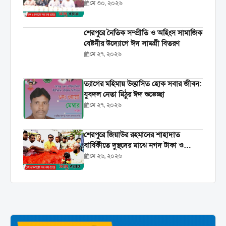
হোসেন
মে ৩০, ২০২৬
শেরপুরে নৈতিক সম্প্রীতি ও অহিংস সামাজিক
বেষ্টনীর উদ্যোগে ঈদ সামগ্রী বিতরণ
মে ২৭, ২০২৬
‎ত্যাগের মহিমায় উদ্ভাসিত হোক সবার জীবন:
যুবদল নেতা মিঠুর ঈদ শুভেচ্ছা
মে ২৭, ২০২৬
শেরপুরে জিয়াউর রহমানের শাহাদাত
বার্ষিকীতে দুস্থদের মাঝে নগদ টাকা ও
খাদ্যসামগ্রী বিতরণ
মে ২৬, ২০২৬