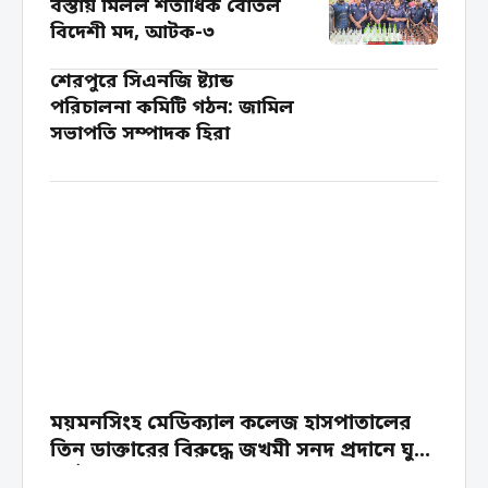
বস্তায় মিলল শতাধিক বোতল
বিদেশী মদ, আটক-৩
শেরপুরে সিএনজি ষ্ট্যান্ড
পরিচালনা কমিটি গঠন: জামিল
সভাপতি সম্পাদক হিরা
ময়মনসিংহ মেডিক্যাল কলেজ হাসপাতালের
তিন ডাক্তারের বিরুদ্ধে জখমী সনদ প্রদানে ঘুষ
দূর্নীতির অভিযোগ