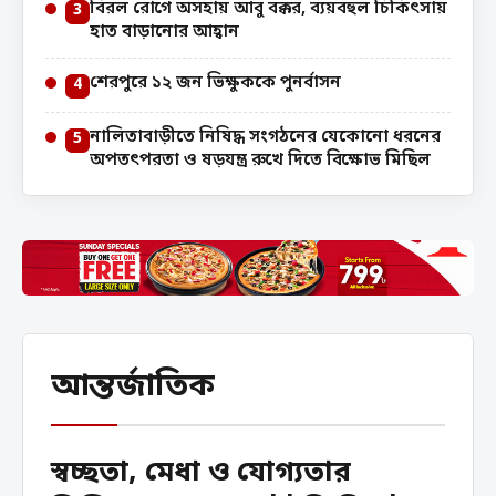
বিরল রোগে অসহায় আবু বক্কর, ব্যয়বহুল চিকিৎসায়
3
হাত বাড়ানোর আহ্বান
শেরপুরে ১২ জন ভিক্ষুককে পুনর্বাসন
4
নালিতাবাড়ীতে নিষিদ্ধ সংগঠনের যেকোনো ধরনের
5
অপতৎপরতা ও ষড়যন্ত্র রুখে দিতে বিক্ষোভ মিছিল
আন্তর্জাতিক
স্বচ্ছতা, মেধা ও যোগ্যতার