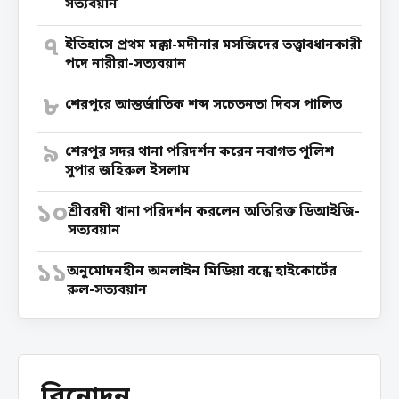
সত্যবয়ান
৭
ইতিহাসে প্রথম মক্কা-মদীনার মসজিদের তত্ত্বাবধানকারী
পদে নারীরা-সত্যবয়ান
৮
শেরপুরে আন্তর্জাতিক শব্দ সচেতনতা দিবস পালিত
৯
শেরপুর সদর থানা পরিদর্শন করেন নবাগত পুলিশ
সুপার জহিরুল ইসলাম
১০
শ্রীবরদী থানা পরিদর্শন করলেন অতিরিক্ত ডিআইজি-
সত্যবয়ান
১১
অনুমোদনহীন অনলাইন মিডিয়া বন্ধে হাইকোর্টের
রুল-সত্যবয়ান
বিনোদন