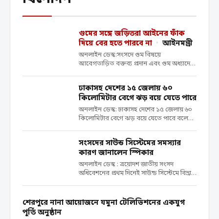
গুমের সঙ্গে জড়িতরা আইনের ফাঁক
দিয়ে বের হতে পারবে না
•
আইনমন্ত্রী
অনলাইন ডেস্ক:সংসদে গুম বিষয়ে
আবেগতাড়িত বক্তব্য প্রদান এবং গুম অধ্যাদেশ
বাতিলের সুপারিশের বিরুদ্ধে অবস্থান নেওয়ায়
জামায়াতে ইসলামীর সংসদ সদস্য ব্যারিস্টার মীর
ঢাকাসহ দেশের ১৫ জেলায় ৬০
আহমাদ বিন কাসেমের (আরমান) প্রতি
কিলোমিটার বেগে ঝড় বয়ে যেতে পারে
সহমর্মিতা ও সমবেদনা জানিয়েছেন আইনমন্ত্রী
মো. আসাদুজ্জামান। রবিবার (৫...
অনলাইন ডেস্ক: ঢাকাসহ দেশের ১৫ জেলায় ৬০
কিলোমিটার বেগে ঝড় বয়ে যেতে পারে বলে
জানিয়েছে আবহাওয়া অধিদপ্তর। একই সঙ্গে বৃষ্টি
বা বজ্রসহ বৃষ্টিরও আশঙ্কা রয়েছে। এমন
সংসদের সাউন্ড সিস্টেমের সমস্যার
পরিস্থিতি সপ্তাহজুড়ে থাকতে পারে বলে
কারণ জানালেন স্পিকার
জানিয়েছে অধিদপ্তর। রবিবার (৫...
অনলাইন ডেস্ক : ত্রয়োদশ জাতীয় সংসদ
অধিবেশনের প্রথম দিনেই সাউন্ড সিস্টেমে বিভ্রাট
দেখা দেয়। সেই একই সমস্যা দেখা দিয়েছে
আজও (রবিবার)। সাউন্ড সিস্টেমের সমস্যার
জেরে রবিবার (৫ এপ্রিল) ৪০ মিনিটের জন্য
শেরপুরে নানা আয়োজনে যমুনা টেলিভিশনের একযুগ
মুলতবি করা হয় সংসদ।...
পূর্তি অনুষ্ঠান