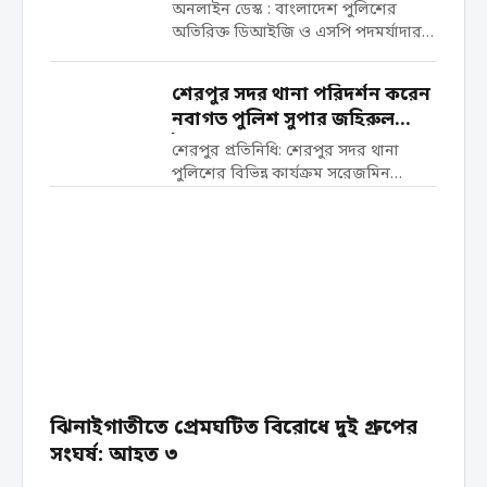
একযোগে বদলি
বলা হয়েছে, এই...
অনলাইন ডেস্ক : বাংলাদেশ পুলিশের
অতিরিক্ত ডিআইজি ও এসপি পদমর্যাদার
১২ কর্মকর্তাকে একযোগে বদলি করা
হয়েছে। বৃহস্পতিবার আলাদা
শেরপুর সদর থানা পরিদর্শন করেন
প্রজ্ঞাপনে তাদের বদলি করা হয়। জনস্বার্থে
নবাগত পুলিশ সুপার জহিরুল
জারি করা এ আদেশ অবিলম্বে কার্যকর
ইসলাম
হবে বলেও জানানো হয়েছে। প্রজ্ঞাপনে বলা
শেরপুর প্রতিনিধি: শেরপুর সদর থানা
হয়েছে-...
পুলিশের বিভিন্ন কার্যক্রম সরেজমিন
পরিদর্শন করেছেন অত্র জেলার নবাগত
পুলিশ সুপার এ, কে, এম জহিরুল ইসলাম।
বুধবার (২৯ এপ্রিল) বিকেলে পুলিশ সুপার
শেরপুর সদর থানায় উপস্থিত হলে থানা
পুলিশের পক্ষ...
ঝিনাইগাতীতে প্রেমঘটিত বিরোধে দুই গ্রুপের
সংঘর্ষ: আহত ৩