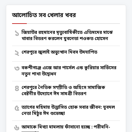
আলোচিত সব খেলার খবর
১
জিয়াউর রহমানের মৃত্যুবার্ষিকীতে এতিমদের মাঝে
খাবার বিতরণ করলেন যুবনেতা শওকত হোসেন
২
শেরপুরে জুলাই অভ্যুত্থান দিবস উদযাপিত
৩
বকশীগঞ্জে এজে আর পার্সেল এন্ড কুরিয়ার সার্ভিসের
নতুন শাখা উদ্বোধন
৪
শেরপুরে নৈতিক সম্প্রীতি ও অহিংস সামাজিক
বেষ্টনীর উদ্যোগে ঈদ সামগ্রী বিতরণ
৫
‎ত্যাগের মহিমায় উদ্ভাসিত হোক সবার জীবন: যুবদল
নেতা মিঠুর ঈদ শুভেচ্ছা
৬
আমাকে মিথ্যা মামলায় ফাঁসানো হচ্ছে : পরীমনি-