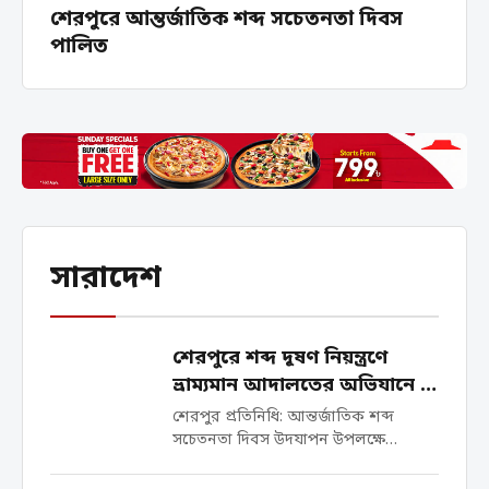
শেরপুরে আন্তর্জাতিক শব্দ সচেতনতা দিবস
পালিত
সারাদেশ
শেরপুরে শব্দ দূষণ নিয়ন্ত্রণে
ভ্রাম্যমান আদালতের অভিযানে ৫
চালককে জরিমানা
শেরপুর প্রতিনিধি: আন্তর্জাতিক শব্দ
সচেতনতা দিবস উদযাপন উপলক্ষে
পরিবেশ অধিদপ্তর, শেরপুর জেলা
কার্যালয়ের উদ্যোগে এবং শেরপুর জেলা