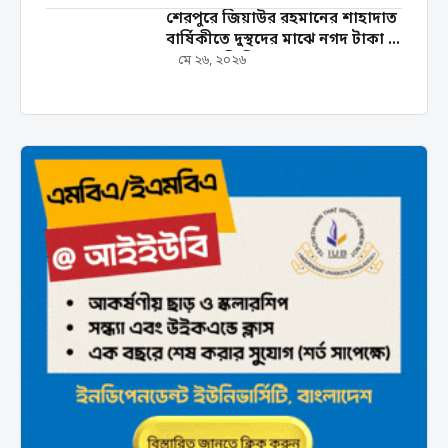
শেরপুরে জিয়াউর রহমানের শাহাদাত
বার্ষিকীতে দুস্থদের মাঝে নগদ টাকা ও
খাদ্যসামগ্রী বিতরণ
মে ২৬, ২০২৬