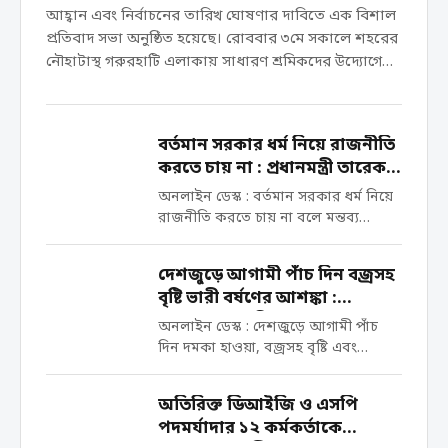
আহ্বান এবং নির্বাচনের তারিখ ঘোষণার দাবিতে এক বিশাল
প্রতিবাদ সভা অনুষ্ঠিত হয়েছে। রোববার ৩মে সকালে শহরের
নৌহাটাস্থ গরুরহাটি এলাকায় সাধারণ শ্রমিকদের উদ্যোগে
এই কর্মসূচি পালিত হয়। সকাল থেকেই প্রায় ৪ শতাধিক
শ্রমিক ঐক্যবদ্ধ হয়ে সমাবেশস্থলে জড়ো হন। কয়েক
ঘণ্টাব্যাপী চলা এই সভায় সাধারন শ্রমিকরা বর্তমান
বর্তমান সরকার ধর্ম নিয়ে রাজনীতি
পরিস্থিতির ওপর ক্ষোভ প্রকাশ করেন। সভায় উপস্থিত সকল
করতে চায় না : প্রধানমন্ত্রী তারেক
শ্রমিক সর্বসম্মতিক্রমে বেশ কিছু গুরুত্বপূর্ণ দাবি উত্থাপন
রহমান
অনলাইন ডেস্ক : বর্তমান সরকার ধর্ম নিয়ে
করেন। অবিলম্বে শ্রমিকদের সাধারণ সভা আয়োজন করতে
রাজনীতি করতে চায় না বলে মন্তব্য
হবে। নির্বাচনের সুনির্দিষ্ট তারিখ দ্রুত ঘোষণা করতে হবে।
করেছেন প্রধানমন্ত্রী তারেক রহমান। তিনি
ফ্যাসিস্ট সরকারের…
বলেন, ধর্মকে রাজনৈতিক স্বার্থে আমরা
দেশজুড়ে আগামী পাঁচ দিন বজ্রসহ
ব্যবহার করতে চাই না, অতীতেও আমরা
বৃষ্টি ভারী বর্ষণের আশঙ্কা :
তা করিনি। বৃহস্পতিবার সচিবালয়ে
আবহাওয়া অধিদপ্তর
মন্ত্রিপরিষদ বিভাগের...
অনলাইন ডেস্ক : দেশজুড়ে আগামী পাঁচ
দিন দমকা হাওয়া, বজ্রসহ বৃষ্টি এবং
কোথাও কোথাও অতি ভারী বর্ষণের
আশঙ্কা জানিয়েছে বাংলাদেশ আবহাওয়া
অতিরিক্ত ডিআইজি ও এসপি
অধিদপ্তর। বৃহস্পতিবার (৩০ এপ্রিল) সকাল
পদমর্যাদার ১২ কর্মকর্তাকে
৯টা থেকে পরবর্তী ১২০ ঘণ্টার পূর্বাভাসে