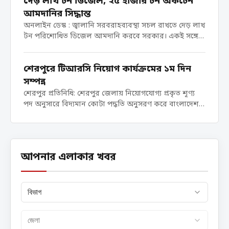
দেড় লাখ টন ডিজেল, ২৫ হাজার টন অকটেন
এপ্রিল) আফ্রিকায় শান্তি ও নিরাপত্তা...
আমদানির সিদ্ধান্ত
অনলাইন ডেস্ক : জ্বালানি সরবরাহব্যবস্থা সচল রাখতে দেড় লাখ
টন পরিশোধিত ডিজেল আমদানি করবে সরকার। একই সঙ্গে
২৫ হাজার টন অকটেন আমদানি করা হবে। মঙ্গলবার (২১
এপ্রিল) ক্রয়সংক্রান্ত মন্ত্রিসভা কমিটির বৈঠকে ‘জরুরি চাহিদা
শেরপুরে টিআরসি নিয়োগ কার্যক্রমের ১ম দিন
পূরণের জন্য’...
সম্পন্ন
শেরপুর প্রতিনিধি: শেরপুর জেলায় নিয়োগযোগ্য প্রকৃত শূণ্য
পদ অনুসারে বিদ্যমান কোটা পদ্ধতি অনুসরণ করে বাংলাদেশ
পুলিশ বাহিনীতে ট্রেইনি রিক্রুট কনস্টেবল (টিআরসি) পদে
নিয়োগের লক্ষ্যে আজ সকাল ৮ টা থেকে শেরপুর জেলার
প্রার্থীদের পুলিশ লাইন্স মাঠে...
আপনার এলাকার খবর