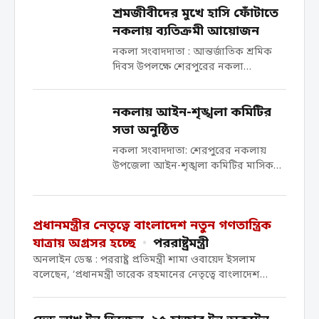
শ্রমজীবীদের মুখে হাসি ফোঁটাতে
প্রশাসনের সহযোগিতায় শব্দ দূষণ নিয়ন্ত্রণে
ভ্রাম্যমান আদালতের অভিযানে ৫ ট্রাক
নকলায় ব্যতিক্রমী আয়োজন
চালককে জরিমানা করা হয়েছে। বুধবার
নকলা সংবাদদাতা : আন্তর্জাতিক শ্রমিক
(২৯ এপ্রিল) শেরপুর...
দিবস উপলক্ষে শেরপুরের নকলা
পৌরসভায় অসহায় ও শ্রমজীবী মানুষের
মাঝে খাদ্য সহায়তা বিতরণ করা হয়েছে।
নকলায় আইন-শৃঙ্খলা কমিটির
রবিবার বাংলাদেশ শ্রমিক কল্যাণ
ফেডারেশনের কেন্দ্রীয় আন্তর্জাতিক
সভা অনুষ্ঠিত
সম্পাদক ও নকলা পৌরসভার জামায়াতে
নকলা সংবাদদাতা: শেরপুরের নকলায়
ইসলামী মনোনীত মেয়র...
উপজেলা আইন-শৃঙ্খলা কমিটির মাসিক
সভা অনুষ্ঠিত হয়েছে। উপজেলা প্রশাসনের
আয়োজনে ২৮ এপ্রিল মঙ্গলবার সকালে
উপজেলা পরিষদ হলরুমে এ সভা অনুষ্ঠিত
প্রধানমন্ত্রীর নেতৃত্বে বাংলাদেশ নতুন গণতান্ত্রিক
হয়। উপজেলা নির্বাহী অফিসার জাহাঙ্গীর
আলমের সভাপতিত্বে আয়োজিত সভায়
যাত্রায় অগ্রসর হচ্ছে
•
পররাষ্ট্রমন্ত্রী
সার্বিক আইন-শৃঙ্খলা...
অনলাইন ডেস্ক : পররাষ্ট্র প্রতিমন্ত্রী শামা ওবায়েদ ইসলাম
বলেছেন, ‘প্রধানমন্ত্রী তারেক রহমানের নেতৃত্বে বাংলাদেশ
একটি নতুন গণতান্ত্রিক অভিযাত্রায় অগ্রসর হচ্ছে, যার লক্ষ্য
একটি বৈষম্যহীন ও সমৃদ্ধিশালী রাষ্ট্র গঠন করা।’ সোমবার (২০