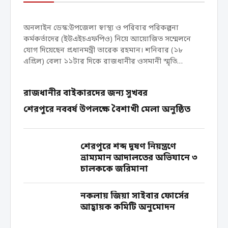
অনলাইন ডেস্ক:উপজেলা স্বাস্থ্য ও পরিবার পরিকল্পনা
কর্মকর্তাদের (ইউএইচএফপিও) নিয়ে আয়োজিত সম্মেলনে
যোগ দিয়েছেন প্রধানমন্ত্রী তারেক রহমান। শনিবার (১৮
এপ্রিল) বেলা ১১টার দিকে রাজধানীর ওসমানী স্মৃতি
মিলনায়তনে স্বাস্থ্য ও পরিবার কল্যাণ মন্ত্রণালয় আয়োজিত এ
সম্মেলনে যোগ...
রাজধানীর বাইকারদের জন্য সুখবর
শেরপুরে নববর্ষ উপলক্ষে বৈশাখী মেলা অনুষ্ঠিত
শেরপুরে শব্দ দূষণ নিয়ন্ত্রণে
ভ্রাম্যমান আদালতের অভিযানে ৩
চালককে জরিমানা
নকলায় জিয়া সাইবার ফোর্সের
আহ্বায়ক কমিটি অনুমোদন