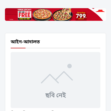
আইন-আদালত
ছবি নেই