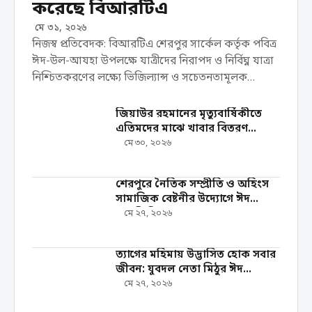
করেছে বিআরটিএ
মে ৩১, ২০২৬
নিজস্ব প্রতিবেদক: বিআরটিএ শেরপুর সার্কেল কর্তৃক পবিত্র
ঈদ-উল-আযহা উপলক্ষে যাত্রীদের নিরাপদ ও নির্বিঘ্ন যাত্রা
নিশ্চিতকরণের লক্ষ্যে ভিজিল্যান্স ও সচেতনতামূলক
কার্যক্রম পরিচালনা করা হয়েছে। রবিবার ৩১ মে দিনব্যাপী
শহরের বিভিন্ন পয়েন্টে এ কার্যক্রম পরিচালনা করা হয়। ...
জিয়াউর রহমানের মৃত্যুবার্ষিকীতে
এতিমদের মাঝে খাবার বিতরণ
করলেন যুবনেতা শওকত হোসেন
মে ৩০, ২০২৬
শেরপুরে নৈতিক সম্প্রীতি ও অহিংস
সামাজিক বেষ্টনীর উদ্যোগে ঈদ
সামগ্রী বিতরণ
মে ২৭, ২০২৬
‎ত্যাগের মহিমায় উদ্ভাসিত হোক সবার
জীবন: যুবদল নেতা মিঠুর ঈদ
শুভেচ্ছা
মে ২৭, ২০২৬