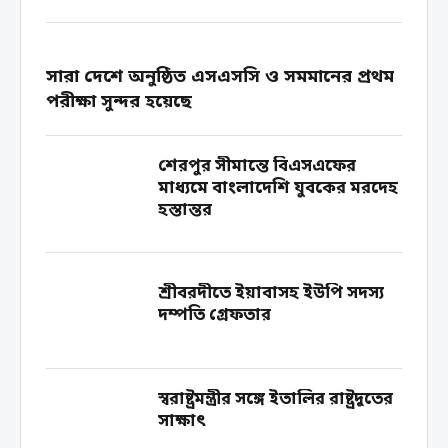
এক প্রজ্ঞাপনে তাদের বদলি করা হয়। প্রজ্ঞাপনে সই করেন
উপসচিব তৌসিফ...
সারা দেশে অনুষ্ঠিত এসএসসি ও সমমানের প্রথম
পরীক্ষা সুন্দর হয়েছে
শেরপুর সীমান্তে বিএসএফের
মাধ্যমে বাংলাদেশি যুবকের মরদেহ
হস্তান্তর
শ্রীবরদীতে ইয়াবাসহ ইউপি সদস্য
দম্পতি গ্রেফতার
স্বরাষ্ট্রমন্ত্রীর সঙ্গে ইতালির রাষ্ট্রদূতের
সাক্ষাৎ