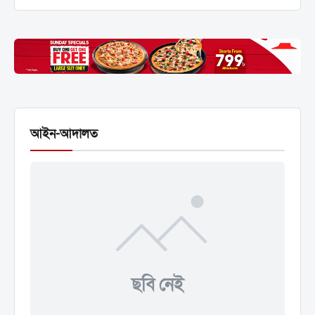
আইন-আদালত
ছবি নেই