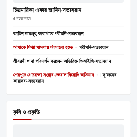
চিত্রনায়িকা একার জামিন-সত্যবয়ান
৫ বছর আগে
জামিন নামঞ্জুর, কারাগারে পরীমনি-সত্যবয়ান
আমাকে মিথ্যা মামলায় ফাঁসানো হচ্ছে
•
পরীমনি-সত্যবয়ান
শ্রীবরদী থানা পরিদর্শন করলেন অতিরিক্ত ডিআইজি-সত্যবয়ান
শেরপুরে গোয়েন্দা সংস্থার ভেজাল বিরোধি অভিযান
•
| দু’জনের
কারাদন্ড-সত্যবয়ান
কৃষি ও প্রকৃতি