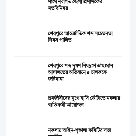
সাথে নবাগত জেলা প্রশাসকের
মতবিনিময়
শেরপুরে আন্তর্জাতিক শব্দ সচেতনতা
দিবস পালিত
শেরপুরে শব্দ দূষণ নিয়ন্ত্রণে ভ্রাম্যমান
আদালতের অভিযানে ৫ চালককে
জরিমানা
শ্রমজীবীদের মুখে হাসি ফোঁটাতে নকলায়
ব্যতিক্রমী আয়োজন
নকলায় আইন-শৃঙ্খলা কমিটির সভা