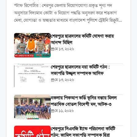
স্টাফ রিপোর্টার : শেরপুর জেলায় নিয়োগযোগ্য প্রকৃত শূণ্য পদ
অনুসারে বিদ্যমান কোটা ও নিয়োগ পদ্ধতি অনুসরণ করে শতভাগ
মেধা, যোগ্যতা ও স্বচ্ছতার মাধ্যমে বাংলাদেশ পুলিশে ট্রেইনি রিক্রুট
কনস্টেবল (টিআরসি) পদে নিয়োগ, ফেব্রুয়ারি ২০২৬ এর চূড়ান্ত...
শেরপুরে ছাত্রদলের কমিটি ঘোষণা করায়
আনন্দ মিছিল
মে ১৩, ২০২৬
শেরপুরে ছাত্রদলের নয়া কমিটি গঠন :
সভাপতি উজ্জ্বল সম্পাদক আসিফ
মে ১৩, ২০২৬
নকলায় পিকআপ ভর্তি ভূসির বস্তায় মিলল
শতাধিক বোতল বিদেশী মদ, আটক-৩
মে ১১, ২০২৬
শেরপুরে সিএনজি ষ্ট্যান্ড পরিচালনা কমিটি
গঠন: জামিল সভাপতি সম্পাদক হিরা