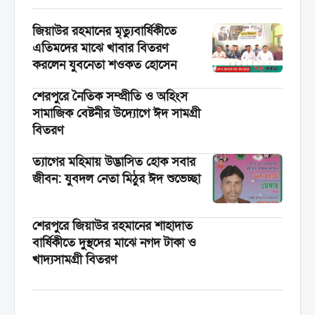
পরিচালনা করা হয়। ...
জিয়াউর রহমানের মৃত্যুবার্ষিকীতে
এতিমদের মাঝে খাবার বিতরণ
করলেন যুবনেতা শওকত হোসেন
শেরপুরে নৈতিক সম্প্রীতি ও অহিংস
সামাজিক বেষ্টনীর উদ্যোগে ঈদ সামগ্রী
বিতরণ
‎ত্যাগের মহিমায় উদ্ভাসিত হোক সবার
জীবন: যুবদল নেতা মিঠুর ঈদ শুভেচ্ছা
শেরপুরে জিয়াউর রহমানের শাহাদাত
বার্ষিকীতে দুস্থদের মাঝে নগদ টাকা ও
খাদ্যসামগ্রী বিতরণ