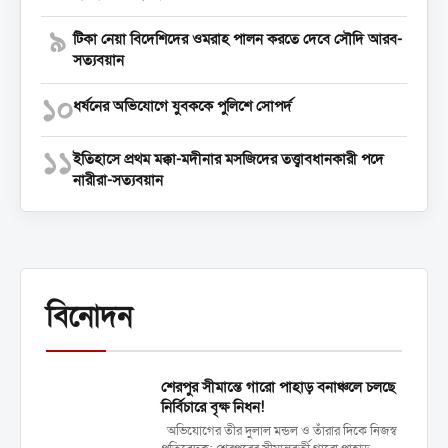
৯
টিকা নেয়া বিদেশিদের ওমরাহ পালন করতে দেবে সৌদি আরব-
সত্যবয়ান
১০
ধর্ষনের অভিযোগে যুবককে পুলিশে সোপর্দ
১১
ইতিহাসে প্রথম মক্কা-মদীনার মসজিদের তত্ত্বাবধানকারী পদে
নারীরা-সত্যবয়ান
বিনোদন
শেরপুর সীমান্তে গারো পাহাড় বনাঞ্চলে চলছে
নির্বিচারে বৃক্ষ নিধন!
অভিযোগের তীর দুলাল মন্ডল ও তাঁরার দিকে নিজস্ব