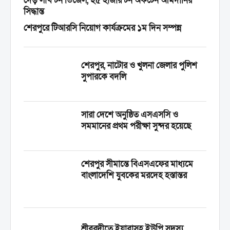
দেড় লাখ টন ডিজেল, ২৫ হাজার টন অকটেন আমদানির
সিদ্ধান্ত
শেরপুরে টিআরসি নিয়োগ কার্যক্রমের ১ম দিন সম্পন্ন
শেরপুর, নাটোর ও খুলনা জেলার পুলিশ
সুপারকে বদলি
সারা দেশে অনুষ্ঠিত এসএসসি ও
সমমানের প্রথম পরীক্ষা সুন্দর হয়েছে
শেরপুর সীমান্তে বিএসএফের মাধ্যমে
বাংলাদেশি যুবকের মরদেহ হস্তান্তর
শ্রীবরদীতে ইয়াবাসহ ইউপি সদস্য