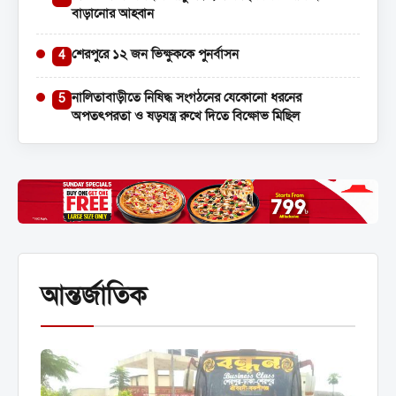
বাড়ানোর আহ্বান
শেরপুরে ১২ জন ভিক্ষুককে পুনর্বাসন
4
নালিতাবাড়ীতে নিষিদ্ধ সংগঠনের যেকোনো ধরনের
5
অপতৎপরতা ও ষড়যন্ত্র রুখে দিতে বিক্ষোভ মিছিল
আন্তর্জাতিক