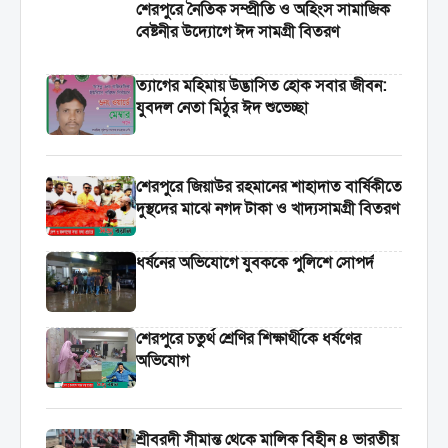
শেরপুরে নৈতিক সম্প্রীতি ও অহিংস সামাজিক
বেষ্টনীর উদ্যোগে ঈদ সামগ্রী বিতরণ
‎ত্যাগের মহিমায় উদ্ভাসিত হোক সবার জীবন:
যুবদল নেতা মিঠুর ঈদ শুভেচ্ছা
শেরপুরে জিয়াউর রহমানের শাহাদাত বার্ষিকীতে
দুস্থদের মাঝে নগদ টাকা ও খাদ্যসামগ্রী বিতরণ
ধর্ষনের অভিযোগে যুবককে পুলিশে সোপর্দ
শেরপুরে চতুর্থ শ্রেণির শিক্ষার্থীকে ধর্ষণের
অভিযোগ
শ্রীবরদী সীমান্ত থেকে মালিক বিহীন ৪ ভারতীয়