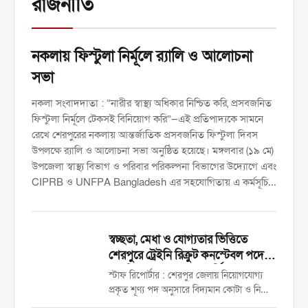
রাজনীতি
নকলায় ফিস্টুলা নির্মূলে র‍্যালি ও আলোচনা
সভা
নকলা সংবাদদাতা : “নারীর স্বাস্থ্য অধিকার নিশ্চিত করি, প্রসবজনিত
ফিস্টুলা নির্মূলে টেকসই বিনিয়োগ করি”—এই প্রতিপাদ্যকে সামনে
রেখে শেরপুরের নকলায় আন্তর্জাতিক প্রসবজনিত ফিস্টুলা দিবস
উপলক্ষে র‍্যালি ও আলোচনা সভা অনুষ্ঠিত হয়েছে। মঙ্গলবার (১৯ মে)
উপজেলা স্বাস্থ্য বিভাগ ও পরিবার পরিকল্পনা বিভাগের উদ্যোগে এবং
CIPRB ও UNFPA Bangladesh এর সহযোগিতায় এ কর্মসূচি
অনুষ্ঠিত হয়। উপজেলা স্বাস্থ্য কমপ্লেক্স প্রাঙ্গণে র‍্যালি শেষে পরে স্বাস্থ্য
কমপ্লেক্স হলরুমে সংক্ষিপ্ত আলোচনা সভা অনুষ্ঠিত হয়। সভায়
সভাপতিত্ব করেন উপজেলা স্বাস্থ্য ও পরিবার পরিকল্পনা কর্মকর্তা ডা.
স্বচ্ছতা, মেধা ও যোগ্যতার ভিত্তিতে
মোহাম্মদ গোলাম মোস্তফা। সঞ্চালনা করেন সিআইপিআরবি’র জেলা
শেরপুরে ট্রেইনি রিক্রুট কনস্টেবল পদে
ফিস্টুলা ও এমপিডিএসআর কো-অর্ডিনেটর শারমিনা পারভীন। বক্তব্য
চাকুরি পেলেন ২৫ জন প্রার্থী
স্টাফ রিপোর্টার : শেরপুর জেলায় নিয়োগযোগ্য
রাখেন উপজেলা পরিবার পরিকল্পনা কর্মকর্তা ডা. প্রবাল সরকার পার্থ,
প্রকৃত শূণ্য পদ অনুসারে বিদ্যমান কোটা ও নিয়োগ
…
পদ্ধতি অনুসরণ করে শতভাগ মেধা, যোগ্যতা ও