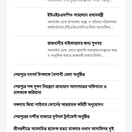
প্রতিবেদক: শেরপুরের সীমান্তবর্তী গারো পাহাড়
এলাকায় সরকারি বনের গাছ কাটার হিড়িক চলছে। যা
পরিবেশের জন্য মারাত্মক হুমকির কারণ হয়ে
ইউএইচএফপিও সম্মেলনে প্রধানমন্ত্রী
দাঁড়িয়েছে। বিশেষ করে ২০২৪ সালের ৫ আগস্টের...
অনলাইন ডেস্ক:উপজেলা স্বাস্থ্য ও পরিবার পরিকল্পনা
কর্মকর্তাদের (ইউএইচএফপিও) নিয়ে আয়োজিত
সম্মেলনে যোগ দিয়েছেন প্রধানমন্ত্রী তারেক রহমান।
শনিবার (১৮ এপ্রিল) বেলা ১১টার দিকে রাজধানীর
রাজধানীর বাইকারদের জন্য সুখবর
ওসমানী স্মৃতি মিলনায়তনে স্বাস্থ্য ও পরিবার কল্যাণ
মন্ত্রণালয় আয়োজিত এ সম্মেলনে যোগ...
অনলাইন ডেস্ক: দেশে জ্বালানি সরবরাহব্যবস্থাকে স্বচ্ছ
ও আধুনিক করতে রাজধানী ঢাকার ফিলিং
স্টেশনগুলোতে পরীক্ষামূলকভাবে ‘ফুয়েল পাস’
কার্যক্রম বাড়িয়েছে সরকার। এতে পাম্পে জ্বালানি
তেল নিতে বাইকারদের ভোগান্তি দূর হবে বলে
শেরপুরে নববর্ষ উপলক্ষে বৈশাখী মেলা অনুষ্ঠিত
জানিয়েছেন সংশ্লিষ্টরা। আজ শনিবার (১৮ এপ্রিল)...
শেরপুরে শব্দ দূষণ নিয়ন্ত্রণে ভ্রাম্যমান আদালতের অভিযানে ৩
চালককে জরিমানা
নকলায় জিয়া সাইবার ফোর্সের আহ্বায়ক কমিটি অনুমোদন
শেরপুরের নন্দীর বাজারে ফুটবল টুর্নামেন্ট অনুষ্ঠিত
শ্রীবরদীতে আলোচিত ছাদেক হত্যা মামলার প্রধান আসামিসহ দুই