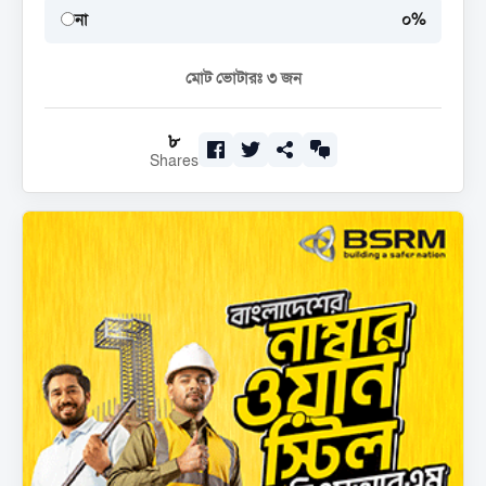
না
০%
মোট ভোটারঃ
৩
জন
৮
Shares