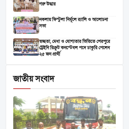
গরু উদ্ধার
নকলায় ফিস্টুলা নির্মূলে র‍্যালি ও আলোচনা
সভা
স্বচ্ছতা, মেধা ও যোগ্যতার ভিত্তিতে শেরপুরে
ট্রেইনি রিক্রুট কনস্টেবল পদে চাকুরি পেলেন
২৫ জন প্রার্থী
জাতীয় সংবাদ