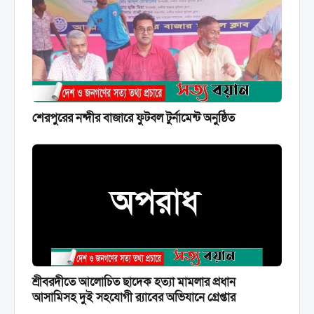
শেরপুরের নন্দীর বাজারে ফুটবল টুর্নামেন্ট অনুষ্ঠিত
শ্রীবরদীতে আলোচিত ছাদেক হত্যা মামলার প্রধান
আসামিসহ দুই সহযোগী র‍্যাবের অভিযানে গ্রেপ্তার