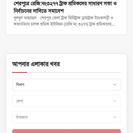
শেরপুরে রেজি:নং৩২৭৭ ট্রাক শ্রমিকদের সাধারণ সভা ও
নির্বাচনের দাবিতে সমাবেশ
বুলবুল আহম্মেদ : শেরপুর জেলা ট্রাক মিনিট্রাক ড্রামট্রাক ট্যাংকলড়ী ও
কভার্ডভ্যান চালক শ্রমিক ইউনিয়ন (রেজি:নং ৩২৭৭) ট্রাক শ্রমিকদের
ন্যায্য অধিকার আদায়, সাধারণ সভা আহ্বান এবং নির্বাচনের তারিখ
ঘোষণার দাবিতে এক বিশাল প্রতিবাদ সভা অনুষ্ঠিত হয়েছে।...
আপনার এলাকার খবর