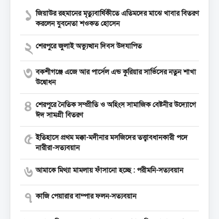
১
জিয়াউর রহমানের মৃত্যুবার্ষিকীতে এতিমদের মাঝে খাবার বিতরণ
করলেন যুবনেতা শওকত হোসেন
২
শেরপুরে জুলাই অভ্যুত্থান দিবস উদযাপিত
৩
বকশীগঞ্জে এজে আর পার্সেল এন্ড কুরিয়ার সার্ভিসের নতুন শাখা
উদ্বোধন
৪
শেরপুরে নৈতিক সম্প্রীতি ও অহিংস সামাজিক বেষ্টনীর উদ্যোগে
ঈদ সামগ্রী বিতরণ
৫
ইতিহাসে প্রথম মক্কা-মদীনার মসজিদের তত্ত্বাবধানকারী পদে
নারীরা-সত্যবয়ান
৬
আমাকে মিথ্যা মামলায় ফাঁসানো হচ্ছে : পরীমনি-সত্যবয়ান
৭
কাজি পেয়ারার বাম্পার ফলন-সত্যবয়ান