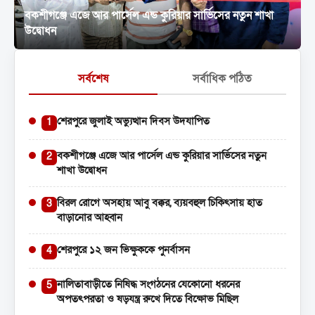
বকশীগঞ্জে এজে আর পার্সেল এন্ড কুরিয়ার সার্ভিসের নতুন শাখা
বিরল রোগে অসহায় আবু বক্কর, ব্যয়বহুল চিকিৎসায় হাত বাড়ানোর
উদ্বোধন
আহ্বান
সর্বশেষ
সর্বাধিক পঠিত
শেরপুরে জুলাই অভ্যুত্থান দিবস উদযাপিত
1
বকশীগঞ্জে এজে আর পার্সেল এন্ড কুরিয়ার সার্ভিসের নতুন
2
শাখা উদ্বোধন
বিরল রোগে অসহায় আবু বক্কর, ব্যয়বহুল চিকিৎসায় হাত
3
বাড়ানোর আহ্বান
শেরপুরে ১২ জন ভিক্ষুককে পুনর্বাসন
4
নালিতাবাড়ীতে নিষিদ্ধ সংগঠনের যেকোনো ধরনের
5
অপতৎপরতা ও ষড়যন্ত্র রুখে দিতে বিক্ষোভ মিছিল