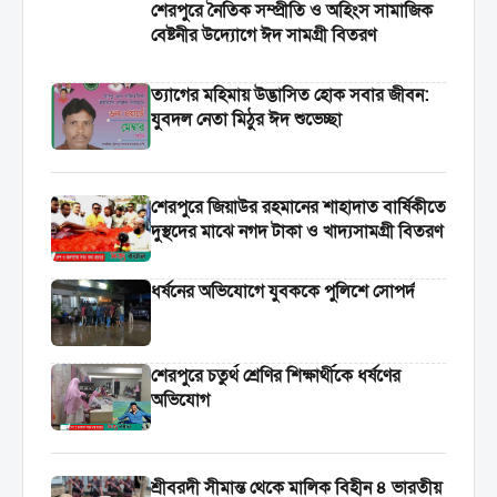
শেরপুরে নৈতিক সম্প্রীতি ও অহিংস সামাজিক
বেষ্টনীর উদ্যোগে ঈদ সামগ্রী বিতরণ
‎ত্যাগের মহিমায় উদ্ভাসিত হোক সবার জীবন:
যুবদল নেতা মিঠুর ঈদ শুভেচ্ছা
শেরপুরে জিয়াউর রহমানের শাহাদাত বার্ষিকীতে
দুস্থদের মাঝে নগদ টাকা ও খাদ্যসামগ্রী বিতরণ
ধর্ষনের অভিযোগে যুবককে পুলিশে সোপর্দ
শেরপুরে চতুর্থ শ্রেণির শিক্ষার্থীকে ধর্ষণের
অভিযোগ
শ্রীবরদী সীমান্ত থেকে মালিক বিহীন ৪ ভারতীয়