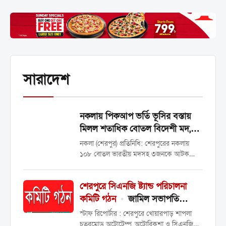
সারাদেশ
নকলায় পিকআপ ভর্তি ভূসির বস্তায়
মিলল শতাধিক বোতল বিদেশী মদ,
আটক-৩
নকলা (শেরপুর) প্রতিনিধি: শেরপুরের নকলায়
১০৮ বোতল ভারতীয় মদসহ ৩জনকে আটক
করেছে পুলিশ। সোমবার দুপুরে পৌরসভার
গড়েরগাও মোড় এলাকা থেকে তাদের আটক করা
শেরপুরে সিএনজি ষ্ট্যান্ড পরিচালনা
হয়। আটককৃতরা হলেন, শেরপুর জেলার শ্রীবরদী
উপজেলার কুরুয়া পশ্চিমপাড়া এলাকার আবুল
কমিটি গঠন
•
জামিল সভাপতি
কাসেমের...
সম্পাদক হিরা
স্টাফ রিপোর্টার : শেরপুরে খোয়ারপাড় শাপলা
চত্বরমোড় অটোটেম্পু, অটোরিকশা ও সিএনজি