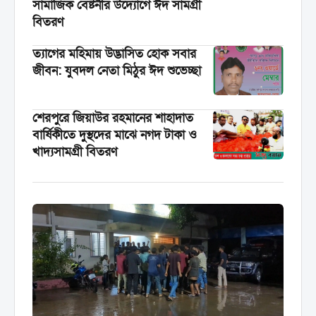
সামাজিক বেষ্টনীর উদ্যোগে ঈদ সামগ্রী
বিতরণ
‎ত্যাগের মহিমায় উদ্ভাসিত হোক সবার
জীবন: যুবদল নেতা মিঠুর ঈদ শুভেচ্ছা
শেরপুরে জিয়াউর রহমানের শাহাদাত
বার্ষিকীতে দুস্থদের মাঝে নগদ টাকা ও
খাদ্যসামগ্রী বিতরণ