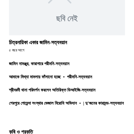
ছবি নেই
চিত্রনায়িকা একার জামিন-সত্যবয়ান
৫ বছর আগে
জামিন নামঞ্জুর, কারাগারে পরীমনি-সত্যবয়ান
আমাকে মিথ্যা মামলায় ফাঁসানো হচ্ছে
•
পরীমনি-সত্যবয়ান
শ্রীবরদী থানা পরিদর্শন করলেন অতিরিক্ত ডিআইজি-সত্যবয়ান
শেরপুরে গোয়েন্দা সংস্থার ভেজাল বিরোধি অভিযান
•
| দু’জনের কারাদন্ড-সত্যবয়ান
কৃষি ও প্রকৃতি