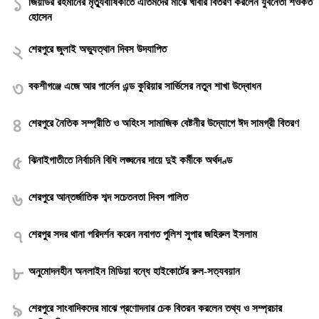
১
জিয়াউর রহমানের মৃত্যুবার্ষিকীতে এতিমদের মাঝে খাবার বিতরণ করলেন যুবনেতা শওকত
হোসেন
২
শেরপুরে জুলাই অভ্যুত্থান দিবস উদযাপিত
৩
বকশীগঞ্জে এজে আর পার্সেল এন্ড কুরিয়ার সার্ভিসের নতুন শাখা উদ্বোধন
৪
শেরপুরে নৈতিক সম্প্রীতি ও অহিংস সামাজিক বেষ্টনীর উদ্যোগে ঈদ সামগ্রী বিতরণ
৫
ঝিনাইগাতীতে নির্বাচনি বিধি লঙ্ঘনের দায়ে দুই কর্মীকে অর্থদণ্ড
৬
শেরপুরে আন্তর্জাতিক শব্দ সচেতনতা দিবস পালিত
৭
শেরপুর সদর থানা পরিদর্শন করেন নবাগত পুলিশ সুপার জহিরুল ইসলাম
৮
অনুমোদনহীন অনলাইন মিডিয়া বন্ধে হাইকোর্টের রুল-সত্যবয়ান
৯
শেরপুরে সাংবাদিকদের মাঝে প্রণোদনার চেক বিতরন করলেন তথ্য ও সম্প্রচার