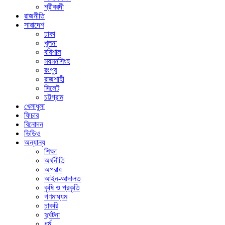
শ্রীবরদী
রাজনীতি
সারাদেশ
ঢাকা
খুলনা
বরিশাল
ময়মনসিংহ
রংপুর
রাজশাহী
সিলেট
চট্টগ্রাম
খেলাধুলা
ফিচার
বিনোদন
ভিডিও
অন্যান্য
শিক্ষা
অর্থনীতি
অপরাধ
আইন-আদালত
কৃষি ও প্রকৃতি
গণমাধ্যম
চাকরি
দুর্ঘটনা
ধর্ম