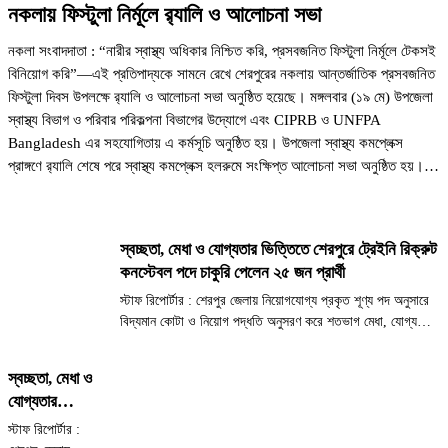
নকলায় ফিস্টুলা নির্মূলে র‍্যালি ও আলোচনা সভা
নকলা সংবাদদাতা : “নারীর স্বাস্থ্য অধিকার নিশ্চিত করি, প্রসবজনিত ফিস্টুলা নির্মূলে টেকসই
বিনিয়োগ করি”—এই প্রতিপাদ্যকে সামনে রেখে শেরপুরের নকলায় আন্তর্জাতিক প্রসবজনিত
ফিস্টুলা দিবস উপলক্ষে র‍্যালি ও আলোচনা সভা অনুষ্ঠিত হয়েছে। মঙ্গলবার (১৯ মে) উপজেলা
স্বাস্থ্য বিভাগ ও পরিবার পরিকল্পনা বিভাগের উদ্যোগে এবং CIPRB ও UNFPA
Bangladesh এর সহযোগিতায় এ কর্মসূচি অনুষ্ঠিত হয়। উপজেলা স্বাস্থ্য কমপ্লেক্স
প্রাঙ্গণে র‍্যালি শেষে পরে স্বাস্থ্য কমপ্লেক্স হলরুমে সংক্ষিপ্ত আলোচনা সভা অনুষ্ঠিত হয়।
সভায় সভাপতিত্ব করেন উপজেলা স্বাস্থ্য ও পরিবার পরিকল্পনা কর্মকর্তা ডা. মোহাম্মদ গোলাম
মোস্তফা। সঞ্চালনা করেন সিআইপিআরবি’র জেলা ফিস্টুলা ও এমপিডিএসআর কো-অর্ডিনেটর
শারমিনা পারভীন। বক্তব্য রাখেন উপজেলা পরিবার পরিকল্পনা কর্মকর্তা ডা. প্রবাল সরকার
স্বচ্ছতা, মেধা ও যোগ্যতার ভিত্তিতে শেরপুরে ট্রেইনি রিক্রুট
পার্থ,…
কনস্টেবল পদে চাকুরি পেলেন ২৫ জন প্রার্থী
স্টাফ রিপোর্টার : শেরপুর জেলায় নিয়োগযোগ্য প্রকৃত শূণ্য পদ অনুসারে
বিদ্যমান কোটা ও নিয়োগ পদ্ধতি অনুসরণ করে শতভাগ মেধা, যোগ্যতা ও
স্বচ্ছতার মাধ্যমে বাংলাদেশ পুলিশে ট্রেইনি রিক্রুট কনস্টেবল (টিআরসি)
পদে নিয়োগ, ফেব্রুয়ারি ২০২৬ এর চূড়ান্ত...
স্বচ্ছতা, মেধা ও
যোগ্যতার
ভিত্তিতে শেরপুরে
স্টাফ রিপোর্টার :
ট্রেইনি রিক্রুট