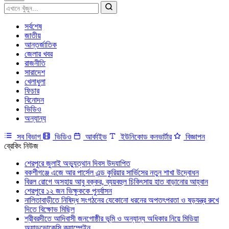
সর্বশেষ
জাতীয়
আন্তর্জাতিক
জেলার খবর
রাজনীতি
সারাদেশ
খেলাধুলা
ফিচার
বিনোদন
ভিডিও
অন্যান্য
সব বিভাগ
ভিডিও
আর্কাইভ
ইউনিকোড কনভার্টার
বিজ্ঞাপন
ব্রেকিং নিউজ
শেরপুরে জুলাই অভ্যুত্থান দিবস উদযাপিত
বকশীগঞ্জে এজে আর পার্সেল এন্ড কুরিয়ার সার্ভিসের নতুন শাখা উদ্বোধন
বিরল রোগে অসহায় আবু বক্কর, ব্যয়বহুল চিকিৎসায় হাত বাড়ানোর আহ্বান
শেরপুরে ১২ জন ভিক্ষুককে পুনর্বাসন
নালিতাবাড়ীতে নিষিদ্ধ সংগঠনের যেকোনো ধরনের অপতৎপরতা ও ষড়যন্ত্র রুখে
দিতে বিক্ষোভ মিছিল
শ্রীবরদীতে আদিবাসী জনগোষ্ঠীর ভূমি ও অন্যান্য অধিকার নিয়ে মিডিয়া
অ্যাডভোকেসি ক্যাম্পেইন