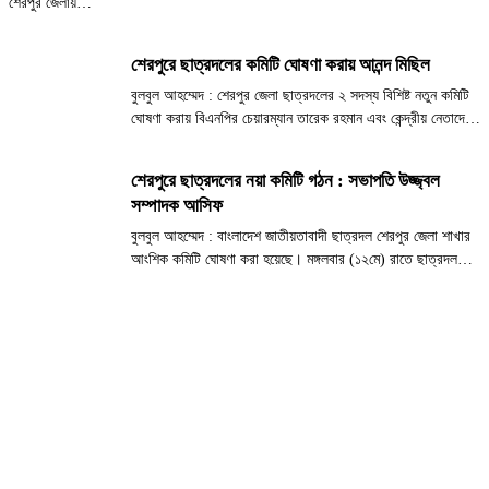
শেরপুর জেলায়
কনস্টেবল পদে
নিয়োগযোগ্য প্রকৃত
চাকুরি পেলেন ২৫
শূণ্য পদ অনুসারে
শেরপুরে ছাত্রদলের কমিটি ঘোষণা করায় আনন্দ মিছিল
বিদ্যমান কোটা ও
জন প্রার্থী
নিয়োগ পদ্ধতি
বুলবুল আহম্মেদ : শেরপুর জেলা ছাত্রদলের ২ সদস্য বিশিষ্ট নতুন কমিটি
অনুসরণ করে শতভাগ
ঘোষণা করায় বিএনপির চেয়ারম্যান তারেক রহমান এবং কেন্দ্রীয় নেতাদের
মেধা, যোগ্যতা ও
শুভেচ্ছা জানিয়ে আনন্দ মিছিল করেছে নেতাকর্মীরা। আজ বুধবার বিকেলে
স্বচ্ছতার মাধ্যমে
শহরের পুরাতন গরুহাটি থেকে একটি আনন্দ...
শেরপুরে ছাত্রদলের নয়া কমিটি গঠন : সভাপতি উজ্জ্বল
বাংলাদেশ পুলিশে
সম্পাদক আসিফ
ট্রেইনি রিক্রুট
কনস্টেবল (টিআরসি)
বুলবুল আহম্মেদ : বাংলাদেশ জাতীয়তাবাদী ছাত্রদল শেরপুর জেলা শাখার
পদে নিয়োগ,
আংশিক কমিটি ঘোষণা করা হয়েছে। মঙ্গলবার (১২মে) রাতে ছাত্রদল
ফেব্রুয়ারি ২০২৬ এর
কেন্দ্রীয় সংসদের সিদ্ধান্ত মোতাবেক ২ সদস্য বিশিষ্ট এই কমিটির
চূড়ান্ত...
অনুমোদন দেওয়া হয়। ​কেন্দ্রীয় সংসদের সভাপতি রাকিবুল ইসলাম...