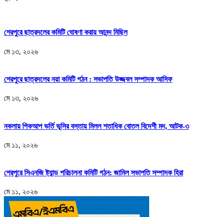
শেরপুরে ছাত্রদলের কমিটি ঘোষণা করায় আনন্দ মিছিল
মে ১৩, ২০২৬
শেরপুরে ছাত্রদলের নয়া কমিটি গঠন : সভাপতি উজ্জ্বল সম্পাদক আসিফ
মে ১৩, ২০২৬
নকলায় পিকআপ ভর্তি ভূসির বস্তায় মিলল শতাধিক বোতল বিদেশী মদ, আটক-৩
মে ১১, ২০২৬
শেরপুরে সিএনজি ষ্ট্যান্ড পরিচালনা কমিটি গঠন: জামিল সভাপতি সম্পাদক হিরা
মে ১১, ২০২৬