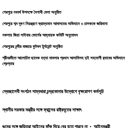
হবে বলে জানিয়েছেন সংশ্লিষ্টরা। আজ শনিবার (১৮ এপ্রিল)...
শেরপুরে নববর্ষ উপলক্ষে বৈশাখী মেলা অনুষ্ঠিত
শেরপুরে শব্দ দূষণ নিয়ন্ত্রণে ভ্রাম্যমান আদালতের অভিযানে ৩ চালককে জরিমানা
নকলায় জিয়া সাইবার ফোর্সের আহ্বায়ক কমিটি অনুমোদন
শেরপুরের নন্দীর বাজারে ফুটবল টুর্নামেন্ট অনুষ্ঠিত
শ্রীবরদীতে আলোচিত ছাদেক হত্যা মামলার প্রধান আসামিসহ দুই সহযোগী র‍্যাবের অভিযানে
গ্রেপ্তার
স্বেচ্ছাসেবী সংগঠন সাম্যধারা চন্দ্রকোনার উদ্যোগে বৃক্ষরোপণ কর্মসূচি
স্থানীয় সরকার মন্ত্রীর সঙ্গে ফ্রান্সের রাষ্ট্রদূতের সাক্ষাৎ
গুমের সঙ্গে জড়িতরা আইনের ফাঁক দিয়ে বের হতে পারবে না
•
আইনমন্ত্রী