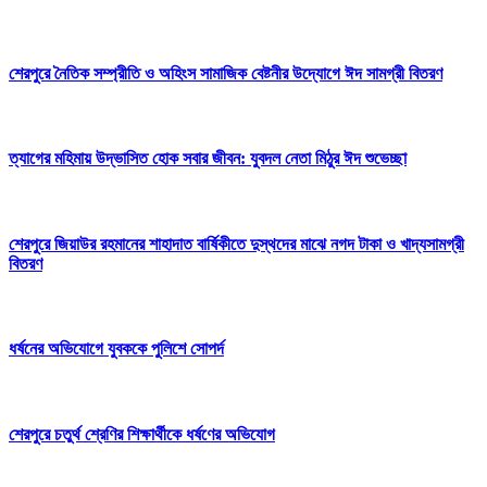
শেরপুরে নৈতিক সম্প্রীতি ও অহিংস সামাজিক বেষ্টনীর উদ্যোগে ঈদ সামগ্রী বিতরণ
‎ত্যাগের মহিমায় উদ্ভাসিত হোক সবার জীবন: যুবদল নেতা মিঠুর ঈদ শুভেচ্ছা
শেরপুরে জিয়াউর রহমানের শাহাদাত বার্ষিকীতে দুস্থদের মাঝে নগদ টাকা ও খাদ্যসামগ্রী
বিতরণ
ধর্ষনের অভিযোগে যুবককে পুলিশে সোপর্দ
শেরপুরে চতুর্থ শ্রেণির শিক্ষার্থীকে ধর্ষণের অভিযোগ