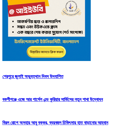
শেরপুরে জুলাই অভ্যুত্থান দিবস উদযাপিত
বকশীগঞ্জে এজে আর পার্সেল এন্ড কুরিয়ার সার্ভিসের নতুন শাখা উদ্বোধন
বিরল রোগে অসহায় আবু বক্কর, ব্যয়বহুল চিকিৎসায় হাত বাড়ানোর আহ্বান