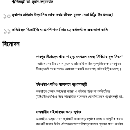
প্রতিমন্ত্রী ডা. মুরাদ-সত্যবয়ান
১০
‎ত্যাগের মহিমায় উদ্ভাসিত হোক সবার জীবন: যুবদল নেতা মিঠুর ঈদ শুভেচ্ছা
১১
অতিরিক্ত ডিআইজি ও এসপি পদমর্যাদার ১২ কর্মকর্তাকে একযোগে বদলি
বিনোদন
শেরপুর সীমান্তে গারো পাহাড় বনাঞ্চলে চলছে নির্বিচারে বৃক্ষ নিধন!
অভিযোগের তীর দুলাল মন্ডল ও তাঁরার দিকে নিজস্ব প্রতিবেদক: শেরপুরের
সীমান্তবর্তী গারো পাহাড় এলাকায় সরকারি বনের গাছ কাটার হিড়িক চলছে। যা
পরিবেশের জন্য মারাত্মক হুমকির কারণ হয়ে দাঁড়িয়েছে। বিশেষ করে ২০২৪
সালের ৫ আগস্টের...
ইউএইচএফপিও সম্মেলনে প্রধানমন্ত্রী
অনলাইন ডেস্ক:উপজেলা স্বাস্থ্য ও পরিবার পরিকল্পনা কর্মকর্তাদের
(ইউএইচএফপিও) নিয়ে আয়োজিত সম্মেলনে যোগ দিয়েছেন প্রধানমন্ত্রী তারেক
রহমান। শনিবার (১৮ এপ্রিল) বেলা ১১টার দিকে রাজধানীর ওসমানী স্মৃতি
মিলনায়তনে স্বাস্থ্য ও পরিবার কল্যাণ মন্ত্রণালয় আয়োজিত এ সম্মেলনে যোগ...
রাজধানীর বাইকারদের জন্য সুখবর
অনলাইন ডেস্ক: দেশে জ্বালানি সরবরাহব্যবস্থাকে স্বচ্ছ ও আধুনিক করতে
রাজধানী ঢাকার ফিলিং স্টেশনগুলোতে পরীক্ষামূলকভাবে ‘ফুয়েল পাস’ কার্যক্রম
বাড়িয়েছে সরকার। এতে পাম্পে জ্বালানি তেল নিতে বাইকারদের ভোগান্তি দূর