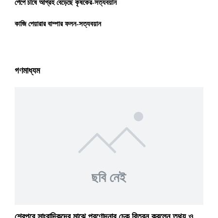
পেঁপে চাষে আগ্রহ বেড়েছে কৃষকের-সত্যবয়ান
কাজি পেয়ারার বাম্পার ফলন-সত্যবয়ান
গণমাধ্যম
ছবি নেই
শেরপুরে সাংবাদিকদের মাঝে প্রণোদনার চেক বিতরন করলেন তথ্য ও