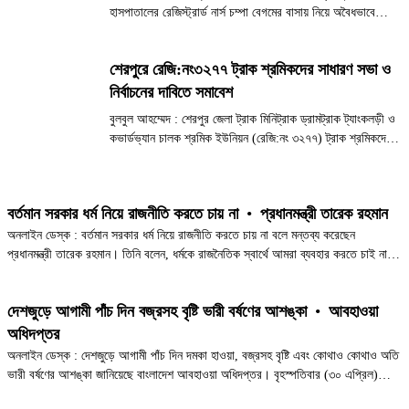
হাসপাতালের রেজিস্ট্রার্ড নার্স চম্পা বেগমের বাসায় নিয়ে অবৈধভাবে
ডিএনসি (D&C) করানোর সময় তার মৃত্যু হয়েছে। এই ঘটনায়
হাসপাতালে ব্যাপক চাঞ্চল্যের সৃষ্টি হলে অভিযুক্ত নার্স চম্পা বেগম...
শেরপুরে রেজি:নং৩২৭৭ ট্রাক শ্রমিকদের সাধারণ সভা ও
নির্বাচনের দাবিতে সমাবেশ
বুলবুল আহম্মেদ : শেরপুর জেলা ট্রাক মিনিট্রাক ড্রামট্রাক ট্যাংকলড়ী ও
কভার্ডভ্যান চালক শ্রমিক ইউনিয়ন (রেজি:নং ৩২৭৭) ট্রাক শ্রমিকদের
ন্যায্য অধিকার আদায়, সাধারণ সভা আহ্বান এবং নির্বাচনের তারিখ
ঘোষণার দাবিতে এক বিশাল প্রতিবাদ সভা অনুষ্ঠিত হয়েছে।...
বর্তমান সরকার ধর্ম নিয়ে রাজনীতি করতে চায় না
•
প্রধানমন্ত্রী তারেক রহমান
অনলাইন ডেস্ক : বর্তমান সরকার ধর্ম নিয়ে রাজনীতি করতে চায় না বলে মন্তব্য করেছেন
প্রধানমন্ত্রী তারেক রহমান। তিনি বলেন, ধর্মকে রাজনৈতিক স্বার্থে আমরা ব্যবহার করতে চাই না,
অতীতেও আমরা তা করিনি। বৃহস্পতিবার সচিবালয়ে মন্ত্রিপরিষদ বিভাগের...
দেশজুড়ে আগামী পাঁচ দিন বজ্রসহ বৃষ্টি ভারী বর্ষণের আশঙ্কা
•
আবহাওয়া
অধিদপ্তর
অনলাইন ডেস্ক : দেশজুড়ে আগামী পাঁচ দিন দমকা হাওয়া, বজ্রসহ বৃষ্টি এবং কোথাও কোথাও অতি
ভারী বর্ষণের আশঙ্কা জানিয়েছে বাংলাদেশ আবহাওয়া অধিদপ্তর। বৃহস্পতিবার (৩০ এপ্রিল)
সকাল ৯টা থেকে পরবর্তী ১২০ ঘণ্টার পূর্বাভাসে বলা হয়েছে, এই...