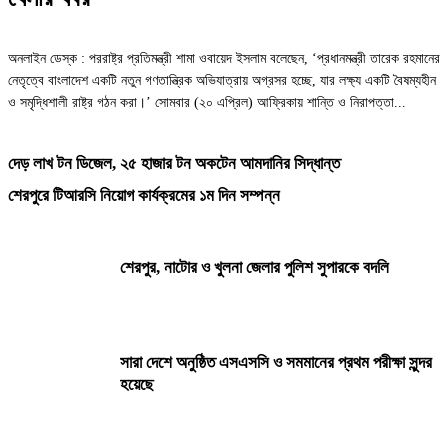
অনলাইন ডেস্ক : পররাষ্ট্র প্রতিমন্ত্রী শামা ওবায়েদ ইসলাম বলেছেন, ‘প্রধানমন্ত্রী তারেক রহমানের
নেতৃত্বে বাংলাদেশ একটি নতুন গণতান্ত্রিক অভিযাত্রায় অগ্রসর হচ্ছে, যার লক্ষ্য একটি বৈষম্যহীন
ও সমৃদ্ধিশালী রাষ্ট্র গঠন করা।’ সোমবার (২০ এপ্রিল) আফ্রিকায় শান্তি ও নিরাপত্তা...
দেড় লাখ টন ডিজেল, ২৫ হাজার টন অকটেন আমদানির সিদ্ধান্ত
শেরপুরে টিআরসি নিয়োগ কার্যক্রমের ১ম দিন সম্পন্ন
শেরপুর, নাটোর ও খুলনা জেলার পুলিশ সুপারকে বদলি
সারা দেশে অনুষ্ঠিত এসএসসি ও সমমানের প্রথম পরীক্ষা সুন্দর
হয়েছে