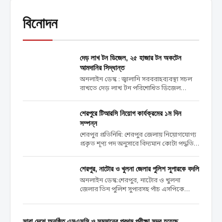
বিনোদন
দেড় লাখ টন ডিজেল, ২৫ হাজার টন অকটেন
আমদানির সিদ্ধান্ত
অনলাইন ডেস্ক : জ্বালানি সরবরাহব্যবস্থা সচল
রাখতে দেড় লাখ টন পরিশোধিত ডিজেল
আমদানি করবে সরকার। একই সঙ্গে ২৫ হাজার
টন অকটেন আমদানি করা হবে। মঙ্গলবার (২১
শেরপুরে টিআরসি নিয়োগ কার্যক্রমের ১ম দিন
এপ্রিল) ক্রয়সংক্রান্ত মন্ত্রিসভা কমিটির বৈঠকে
সম্পন্ন
‘জরুরি চাহিদা পূরণের জন্য’...
শেরপুর প্রতিনিধি: শেরপুর জেলায় নিয়োগযোগ্য
প্রকৃত শূণ্য পদ অনুসারে বিদ্যমান কোটা পদ্ধতি
অনুসরণ করে বাংলাদেশ পুলিশ বাহিনীতে ট্রেইনি
রিক্রুট কনস্টেবল (টিআরসি) পদে নিয়োগের
শেরপুর, নাটোর ও খুলনা জেলার পুলিশ সুপারকে বদলি
লক্ষ্যে আজ সকাল ৮ টা থেকে শেরপুর জেলার
প্রার্থীদের পুলিশ লাইন্স মাঠে...
অনলাইন ডেস্ক:শেরপুর, নাটোর ও খুলনা
জেলার তিন পুলিশ সুপারসহ পাঁচ এসপিকে
বদলি করা হয়েছে। মঙ্গলবার (২১ এপ্রিল) স্বরাষ্ট্র
মন্ত্রণালয়ের পুলিশ-১ শাখা থেকে জারি করা এক
প্রজ্ঞাপনে তাদের বদলি করা হয়। প্রজ্ঞাপনে সই
সারা দেশে অনুষ্ঠিত এসএসসি ও সমমানের প্রথম পরীক্ষা সুন্দর হয়েছে