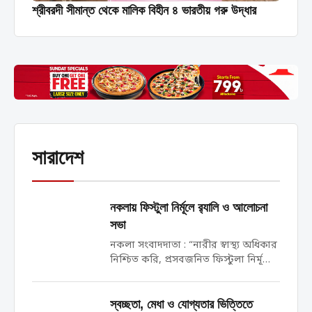
শ্রীবরদী সীমান্ত থেকে মালিক বিহীন ৪ ভারতীয় গরু উদ্ধার
সারাদেশ
নকলায় ফিস্টুলা নির্মূলে র‍্যালি ও আলোচনা
সভা
নকলা সংবাদদাতা : “নারীর স্বাস্থ্য অধিকার
নিশ্চিত করি, প্রসবজনিত ফিস্টুলা নির্মূলে
টেকসই বিনিয়োগ করি”—এই প্রতিপাদ্যকে
সামনে রেখে শেরপুরের নকলায়
আন্তর্জাতিক প্রসবজনিত ফিস্টুলা দিবস
স্বচ্ছতা, মেধা ও যোগ্যতার ভিত্তিতে