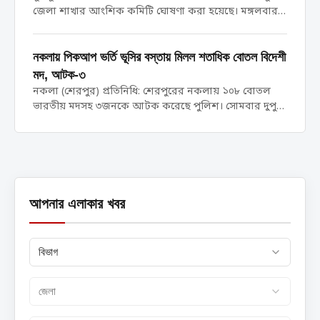
(টিআরসি) পদে
জেলা শাখার আংশিক কমিটি ঘোষণা করা হয়েছে। মঙ্গলবার
নিয়োগ,
(১২মে) রাতে ছাত্রদল কেন্দ্রীয় সংসদের সিদ্ধান্ত মোতাবেক ২
ফেব্রুয়ারি ২০২৬
সদস্য বিশিষ্ট এই কমিটির অনুমোদন দেওয়া হয়। ​কেন্দ্রীয়
এর চূড়ান্ত...
সংসদের সভাপতি রাকিবুল ইসলাম...
নকলায় পিকআপ ভর্তি ভূসির বস্তায় মিলল শতাধিক বোতল বিদেশী
মদ, আটক-৩
নকলা (শেরপুর) প্রতিনিধি: শেরপুরের নকলায় ১০৮ বোতল
ভারতীয় মদসহ ৩জনকে আটক করেছে পুলিশ। সোমবার দুপুরে
পৌরসভার গড়েরগাও মোড় এলাকা থেকে তাদের আটক করা
হয়। আটককৃতরা হলেন, শেরপুর জেলার শ্রীবরদী উপজেলার
কুরুয়া পশ্চিমপাড়া এলাকার আবুল কাসেমের...
আপনার এলাকার খবর