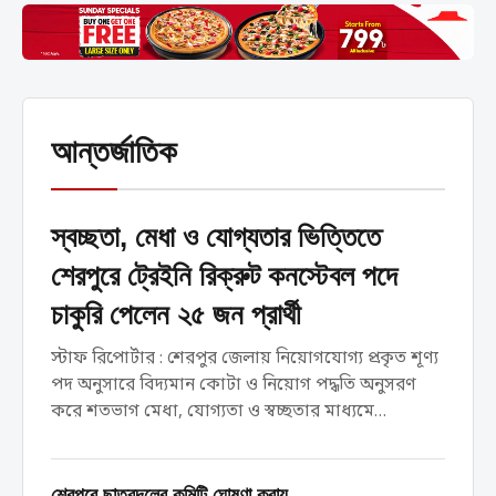
আন্তর্জাতিক
স্বচ্ছতা, মেধা ও যোগ্যতার ভিত্তিতে
শেরপুরে ট্রেইনি রিক্রুট কনস্টেবল পদে
চাকুরি পেলেন ২৫ জন প্রার্থী
স্টাফ রিপোর্টার : শেরপুর জেলায় নিয়োগযোগ্য প্রকৃত শূণ্য
পদ অনুসারে বিদ্যমান কোটা ও নিয়োগ পদ্ধতি অনুসরণ
করে শতভাগ মেধা, যোগ্যতা ও স্বচ্ছতার মাধ্যমে
বাংলাদেশ পুলিশে ট্রেইনি রিক্রুট কনস্টেবল (টিআরসি) পদে
নিয়োগ, ফেব্রুয়ারি ২০২৬ এর চূড়ান্ত...
শেরপুরে ছাত্রদলের কমিটি ঘোষণা করায়