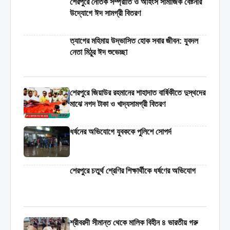
শেরপুরে নৈতিক সম্প্রীতি ও অহিংস সামাজিক বেষ্টনীর
উদ্যোগে ঈদ সামগ্রী বিতরণ
‎ত্যাগের মহিমায় উদ্ভাসিত হোক সবার জীবন: যুবদল
নেতা মিঠুর ঈদ শুভেচ্ছা
শেরপুরে জিয়াউর রহমানের শাহাদাত বার্ষিকীতে দুস্থদের
মাঝে নগদ টাকা ও খাদ্যসামগ্রী বিতরণ
ধর্ষনের অভিযোগে যুবককে পুলিশে সোপর্দ
শেরপুরে চতুর্থ শ্রেণির শিক্ষার্থীকে ধর্ষণের অভিযোগ
শ্রীবরদী সীমান্ত থেকে মালিক বিহীন ৪ ভারতীয় গরু