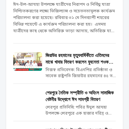
ঈদ-উল-আযহা উপলক্ষে যাত্রীদের নিরাপদ ও নির্বিঘ্ন যাত্রা
নিশ্চিতকরণের লক্ষ্যে ভিজিল্যান্স ও সচেতনতামূলক কার্যক্রম
পরিচালনা করা হয়েছে। রবিবার ৩১ মে দিনব্যাপী শহরের
বিভিন্ন পয়েন্টে এ কার্যক্রম পরিচালনা করা হয়। এসময়
যাত্রীদের কাছ থেকে অতিরিক্ত ভাড়া আদায়, অতিরিক্ত যাত্রী
বহন এবং ফিটনেসবিহীন মোটরযান চলাচলের বিষয়ে যাত্রী,
পরিবহন মালিক ও শ্রমিক সংগঠনের প্রতিনিধিদের সতর্ক করা
হয়। পাশাপাশি জনসচেতনতা বৃদ্ধির লক্ষ্যে গুরুত্বপূর্ণ
জিয়াউর রহমানের মৃত্যুবার্ষিকীতে এতিমদের
নির্দেশনা সম্বলিত মাইকিং কার্যক্রম পরিচালনা করা হয়।
মাঝে খাবার বিতরণ করলেন যুবনেতা শওকত
এছাড়াও কার্যক্রম চলাকালে যেসব যাত্রীর কাছ থেকে
হোসেন
নিজস্ব প্রতিবেদক: বিএনপির প্রতিষ্ঠাতা ও
সরকার নির্ধারিত ভাড়ার অতিরিক্ত অর্থ আদায় করা হয় সে
সাবেক রাষ্ট্রপতি জিয়াউর রহমানের ৪৫ তম
সকল পরিবহন থেকে আদায়কৃত অর্থ তাৎক্ষণিকভাবে ফেরত
মৃত্যুবার্ষিকী উপলক্ষে এতিম শিশু, দুস্থ ও
প্রদান করা হয়। যাত্রীদের স্বার্থ…
ছিন্নমূল মানুষের মাঝে রান্না করা খাবার
শেরপুরে নৈতিক সম্প্রীতি ও অহিংস সামাজিক
বিতরণ করা হয়েছে। শনিবার দুপুরে সদর
বেষ্টনীর উদ্যোগে ঈদ সামগ্রী বিতরণ
উপজেলার ৫ নং ধলা ইউনিয়নের
মোহাম্মদীয়া...
শেরপুর প্রতিনিধি: ​পবিত্র ঈদুল আযহা
উপলক্ষে শেরপুরে এক হাজার দরিদ্র ও
অসহায় পরিবারের মাঝে ঈদ সামগ্রী
বিতরণ করেছে ‘নৈতিক সম্প্রীতি এবং