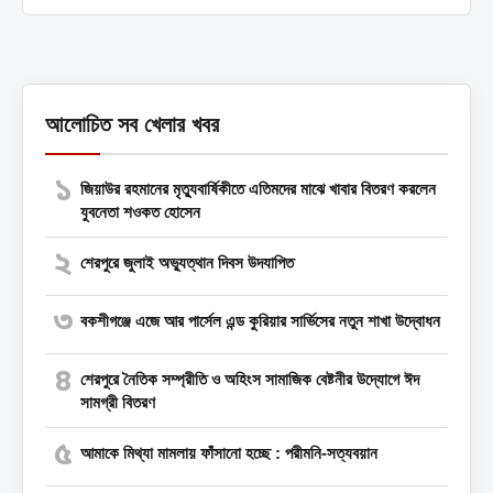
আলোচিত সব খেলার খবর
১
জিয়াউর রহমানের মৃত্যুবার্ষিকীতে এতিমদের মাঝে খাবার বিতরণ করলেন
যুবনেতা শওকত হোসেন
২
শেরপুরে জুলাই অভ্যুত্থান দিবস উদযাপিত
৩
বকশীগঞ্জে এজে আর পার্সেল এন্ড কুরিয়ার সার্ভিসের নতুন শাখা উদ্বোধন
৪
শেরপুরে নৈতিক সম্প্রীতি ও অহিংস সামাজিক বেষ্টনীর উদ্যোগে ঈদ
সামগ্রী বিতরণ
৫
আমাকে মিথ্যা মামলায় ফাঁসানো হচ্ছে : পরীমনি-সত্যবয়ান