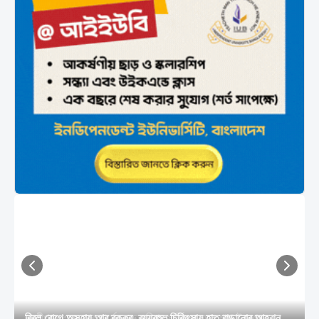
বিরল রোগে অসহায় আবু বক্কর, ব্যয়বহুল চিকিৎসায় হাত বাড়ানোর আহ্বান