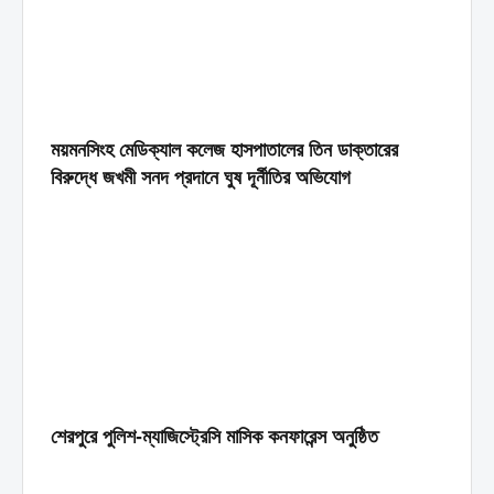
ময়মনসিংহ মেডিক্যাল কলেজ হাসপাতালের তিন ডাক্তারের
বিরুদ্ধে জখমী সনদ প্রদানে ঘুষ দূর্নীতির অভিযোগ
শেরপুরে পুলিশ-ম্যাজিস্ট্রেসি মাসিক কনফারেন্স অনুষ্ঠিত