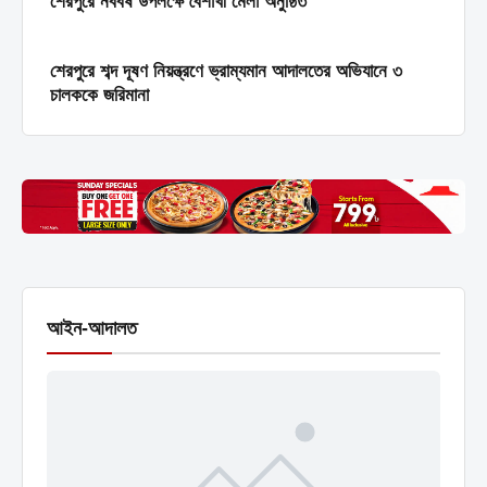
শেরপুরে নববর্ষ উপলক্ষে বৈশাখী মেলা অনুষ্ঠিত
শেরপুরে শব্দ দূষণ নিয়ন্ত্রণে ভ্রাম্যমান আদালতের অভিযানে ৩
চালককে জরিমানা
আইন-আদালত