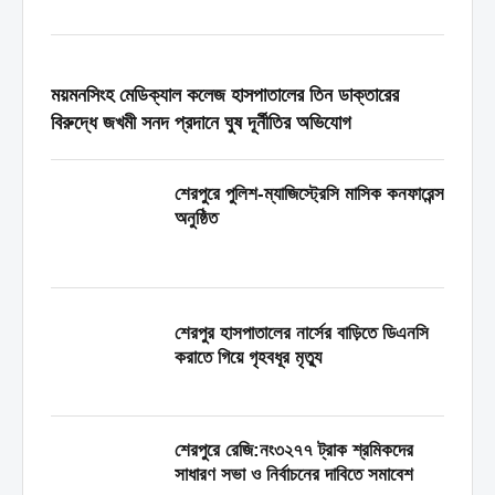
পরিচালনার জন্য ৫৫ সদস্য বিশিষ্ট একটি কমিটি গঠন করা
হয়েছে। ১১ মে রাতে...
ময়মনসিংহ মেডিক্যাল কলেজ হাসপাতালের তিন ডাক্তারের
বিরুদ্ধে জখমী সনদ প্রদানে ঘুষ দূর্নীতির অভিযোগ
শেরপুরে পুলিশ-ম্যাজিস্ট্রেসি মাসিক কনফারেন্স
অনুষ্ঠিত
শেরপুর হাসপাতালের নার্সের বাড়িতে ডিএনসি
করাতে গিয়ে গৃহবধূর মৃত্যু
শেরপুরে রেজি:নং৩২৭৭ ট্রাক শ্রমিকদের
সাধারণ সভা ও নির্বাচনের দাবিতে সমাবেশ