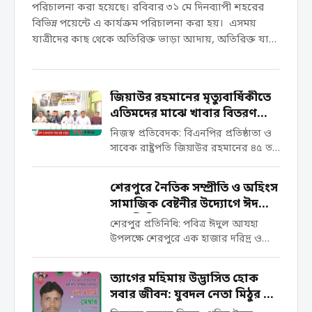
পরিচালনা করা হয়েছে। রবিবার ৩১ মে দিনব্যাপী শহরের
বিভিন্ন পয়েন্টে এ কার্যক্রম পরিচালনা করা হয়। এসময়
যাত্রীদের কাছ থেকে অতিরিক্ত ভাড়া আদায়, অতিরিক্ত যাত্রী
বহন এবং ফিটনেসবিহীন মোটরযান চলাচলের বিষয়ে যাত্রী,
পরিবহন মালিক ও শ্রমিক সংগঠনের প্রতিনিধিদের সতর্ক করা
হয়। পাশাপাশি জনসচেতনতা বৃদ্ধির লক্ষ্যে গুরুত্বপূর্ণ
জিয়াউর রহমানের মৃত্যুবার্ষিকীতে
নির্দেশনা সম্বলিত মাইকিং কার্যক্রম পরিচালনা করা হয়।
এতিমদের মাঝে খাবার বিতরণ
এছাড়াও কার্যক্রম চলাকালে যেসব যাত্রীর কাছ থেকে
করলেন যুবনেতা শওকত হোসেন
নিজস্ব প্রতিবেদক: বিএনপির প্রতিষ্ঠাতা ও
সরকার নির্ধারিত ভাড়ার অতিরিক্ত অর্থ আদায় করা হয় সে
সাবেক রাষ্ট্রপতি জিয়াউর রহমানের ৪৫ তম
সকল পরিবহন থেকে আদায়কৃত অর্থ তাৎক্ষণিকভাবে ফেরত
মৃত্যুবার্ষিকী উপলক্ষে এতিম শিশু, দুস্থ ও
প্রদান করা হয়। যাত্রীদের স্বার্থ…
ছিন্নমূল মানুষের মাঝে রান্না করা খাবার
শেরপুরে নৈতিক সম্প্রীতি ও অহিংস
বিতরণ করা হয়েছে। শনিবার দুপুরে সদর
সামাজিক বেষ্টনীর উদ্যোগে ঈদ
উপজেলার ৫ নং ধলা ইউনিয়নের
সামগ্রী বিতরণ
মোহাম্মদীয়া...
শেরপুর প্রতিনিধি: ​পবিত্র ঈদুল আযহা
উপলক্ষে শেরপুরে এক হাজার দরিদ্র ও
অসহায় পরিবারের মাঝে ঈদ সামগ্রী
বিতরণ করেছে ‘নৈতিক সম্প্রীতি এবং
‎ত্যাগের মহিমায় উদ্ভাসিত হোক
অহিংস সামাজিক বেষ্টনী’। বুধবার (২৭ মে)
সবার জীবন: যুবদল নেতা মিঠুর ঈদ
দুপুরে শহরের গৌরীপুরস্থ সংগঠনের নিজস্ব
শুভেচ্ছা