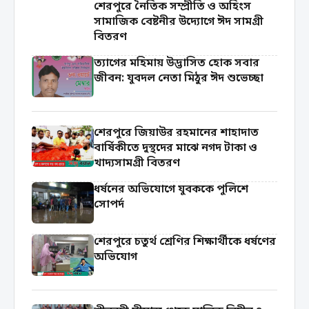
শেরপুরে নৈতিক সম্প্রীতি ও অহিংস
সামাজিক বেষ্টনীর উদ্যোগে ঈদ সামগ্রী
বিতরণ
‎ত্যাগের মহিমায় উদ্ভাসিত হোক সবার
জীবন: যুবদল নেতা মিঠুর ঈদ শুভেচ্ছা
শেরপুরে জিয়াউর রহমানের শাহাদাত
বার্ষিকীতে দুস্থদের মাঝে নগদ টাকা ও
খাদ্যসামগ্রী বিতরণ
ধর্ষনের অভিযোগে যুবককে পুলিশে
সোপর্দ
শেরপুরে চতুর্থ শ্রেণির শিক্ষার্থীকে ধর্ষণের
অভিযোগ