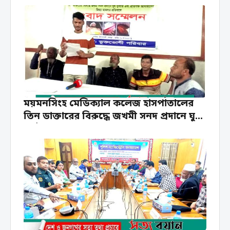
ময়মনসিংহ মেডিক্যাল কলেজ হাসপাতালের
তিন ডাক্তারের বিরুদ্ধে জখমী সনদ প্রদানে ঘুষ
দূর্নীতির অভিযোগ