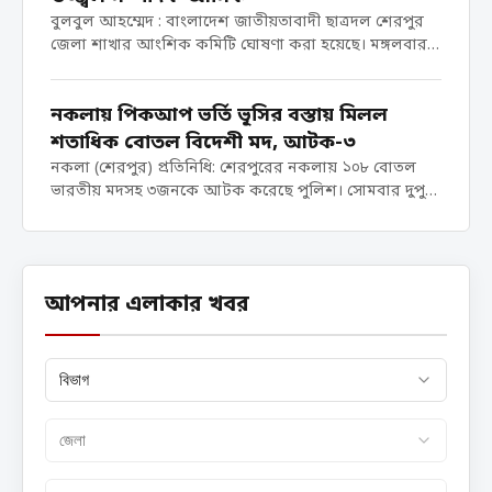
(টিআরসি) পদে
বুলবুল আহম্মেদ : বাংলাদেশ জাতীয়তাবাদী ছাত্রদল শেরপুর
নিয়োগ,
জেলা শাখার আংশিক কমিটি ঘোষণা করা হয়েছে। মঙ্গলবার
ফেব্রুয়ারি ২০২৬
(১২মে) রাতে ছাত্রদল কেন্দ্রীয় সংসদের সিদ্ধান্ত মোতাবেক ২
এর চূড়ান্ত...
সদস্য বিশিষ্ট এই কমিটির অনুমোদন দেওয়া হয়। ​কেন্দ্রীয়
নকলায় পিকআপ ভর্তি ভূসির বস্তায় মিলল
সংসদের সভাপতি রাকিবুল ইসলাম...
শতাধিক বোতল বিদেশী মদ, আটক-৩
নকলা (শেরপুর) প্রতিনিধি: শেরপুরের নকলায় ১০৮ বোতল
ভারতীয় মদসহ ৩জনকে আটক করেছে পুলিশ। সোমবার দুপুরে
পৌরসভার গড়েরগাও মোড় এলাকা থেকে তাদের আটক করা
হয়। আটককৃতরা হলেন, শেরপুর জেলার শ্রীবরদী উপজেলার
কুরুয়া পশ্চিমপাড়া এলাকার আবুল কাসেমের...
আপনার এলাকার খবর