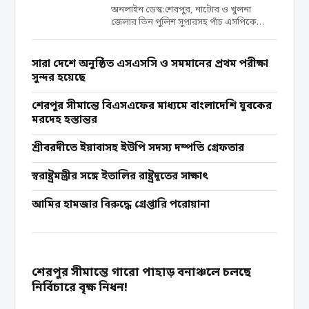
অনলাইন ডেস্ক:শেরপুর, নাটোর ও খুলনা
জেলার তিন পুলিশ সুপারসহ পাঁচ এসপিকে
বদলি করা হয়েছে। মঙ্গলবার (২১ এপ্রিল) স্বরাষ্ট্র
মন্ত্রণালয়ের পুলিশ-১ শাখা থেকে জারি করা এক
প্রজ্ঞাপনে তাদের বদলি করা হয়। প্রজ্ঞাপনে সই
সারা দেশে অনুষ্ঠিত এসএসসি ও সমমানের প্রথম পরীক্ষা
করেন উপসচিব তৌসিফ...
সুন্দর হয়েছে
শেরপুর সীমান্তে বিএসএফের মাধ্যমে বাংলাদেশি যুবকের
মরদেহ হস্তান্তর
শ্রীবরদীতে ইয়াবাসহ ইউপি সদস্য দম্পতি গ্রেফতার
স্বরাষ্ট্রমন্ত্রীর সঙ্গে ইতালির রাষ্ট্রদূতের সাক্ষাৎ
আমির হামজার বিরুদ্ধে গ্রেপ্তারি পরোয়ানা
শেরপুর সীমান্তে গারো পাহাড় বনাঞ্চলে চলছে
নির্বিচারে বৃক্ষ নিধন!