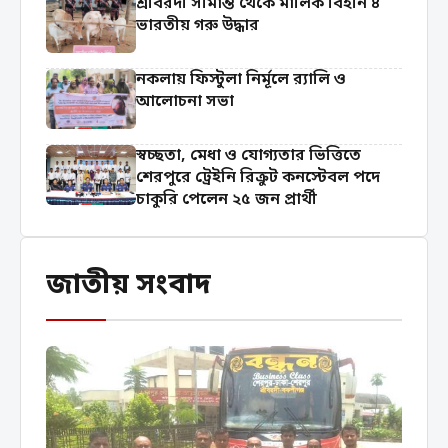
শ্রীবরদী সীমান্ত থেকে মালিক বিহীন ৪
ভারতীয় গরু উদ্ধার
নকলায় ফিস্টুলা নির্মূলে র‍্যালি ও
আলোচনা সভা
স্বচ্ছতা, মেধা ও যোগ্যতার ভিত্তিতে
শেরপুরে ট্রেইনি রিক্রুট কনস্টেবল পদে
চাকুরি পেলেন ২৫ জন প্রার্থী
জাতীয় সংবাদ