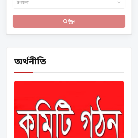
খুঁজুন
অর্থনীতি