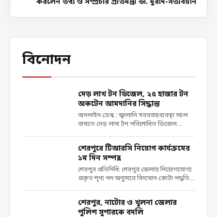
করলেন তথ্য ও সম্প্রচার প্রতিমন্ত্রী ডা. মুরাদ-সত্যবয়ান
বিনোদন
দেড় লাখ টন ডিজেল, ২৫ হাজার টন
অকটেন আমদানির সিদ্ধান্ত
অনলাইন ডেস্ক : জ্বালানি সরবরাহব্যবস্থা সচল
রাখতে দেড় লাখ টন পরিশোধিত ডিজেল
আমদানি করবে সরকার। একই সঙ্গে ২৫ হাজার
টন অকটেন আমদানি করা হবে। মঙ্গলবার (২১
শেরপুরে টিআরসি নিয়োগ কার্যক্রমের
এপ্রিল) ক্রয়সংক্রান্ত মন্ত্রিসভা কমিটির বৈঠকে
১ম দিন সম্পন্ন
‘জরুরি চাহিদা পূরণের জন্য’...
শেরপুর প্রতিনিধি: শেরপুর জেলায় নিয়োগযোগ্য
প্রকৃত শূণ্য পদ অনুসারে বিদ্যমান কোটা পদ্ধতি
অনুসরণ করে বাংলাদেশ পুলিশ বাহিনীতে ট্রেইনি
রিক্রুট কনস্টেবল (টিআরসি) পদে নিয়োগের
শেরপুর, নাটোর ও খুলনা জেলার
লক্ষ্যে আজ সকাল ৮ টা থেকে শেরপুর জেলার
পুলিশ সুপারকে বদলি
প্রার্থীদের পুলিশ লাইন্স মাঠে...