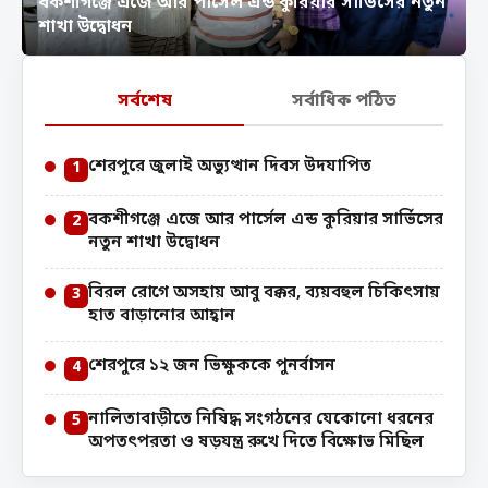
বকশীগঞ্জে এজে আর পার্সেল এন্ড কুরিয়ার সার্ভিসের নতুন
বিরল রোগে অসহায় আবু বক্কর, ব্যয়বহুল চিকিৎসায় হাত
শাখা উদ্বোধন
বাড়ানোর আহ্বান
সর্বশেষ
সর্বাধিক পঠিত
শেরপুরে জুলাই অভ্যুত্থান দিবস উদযাপিত
1
বকশীগঞ্জে এজে আর পার্সেল এন্ড কুরিয়ার সার্ভিসের
2
নতুন শাখা উদ্বোধন
বিরল রোগে অসহায় আবু বক্কর, ব্যয়বহুল চিকিৎসায়
3
হাত বাড়ানোর আহ্বান
শেরপুরে ১২ জন ভিক্ষুককে পুনর্বাসন
4
নালিতাবাড়ীতে নিষিদ্ধ সংগঠনের যেকোনো ধরনের
5
অপতৎপরতা ও ষড়যন্ত্র রুখে দিতে বিক্ষোভ মিছিল