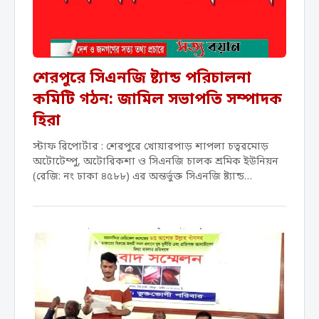
শেরপুরে সিএনজি ষ্ট্যান্ড পরিচালনা
কমিটি গঠন: জামিল সভাপতি সম্পাদক
হিরা
স্টাফ রিপোর্টার : শেরপুরে খোয়ারপাড় শাপলা চত্বরমোড়
অটোটেম্পু, অটোরিকশা ও সিএনজি চালক শ্রমিক ইউনিয়ন
(রেজি: নং ঢাকা ৪৫৮৮) এর অন্তর্ভুক্ত সিএনজি ষ্ট্যান্ড
পরিচালনার জন্য ৫৫ সদস্য বিশিষ্ট একটি কমিটি গঠন করা
হয়েছে। ১১ মে রাতে...