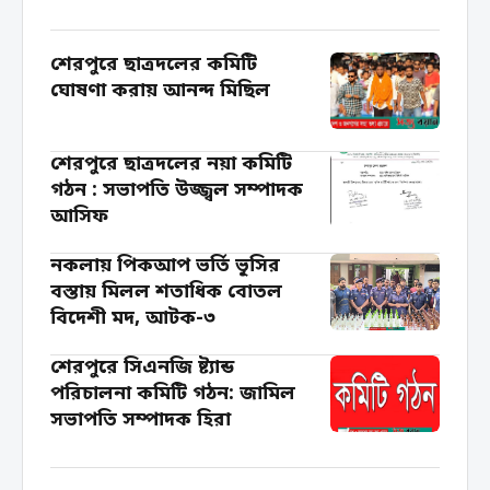
বাংলাদেশ পুলিশে ট্রেইনি রিক্রুট কনস্টেবল (টিআরসি) পদে
নিয়োগ, ফেব্রুয়ারি ২০২৬ এর চূড়ান্ত...
শেরপুরে ছাত্রদলের কমিটি
ঘোষণা করায় আনন্দ মিছিল
শেরপুরে ছাত্রদলের নয়া কমিটি
গঠন : সভাপতি উজ্জ্বল সম্পাদক
আসিফ
নকলায় পিকআপ ভর্তি ভূসির
বস্তায় মিলল শতাধিক বোতল
বিদেশী মদ, আটক-৩
শেরপুরে সিএনজি ষ্ট্যান্ড
পরিচালনা কমিটি গঠন: জামিল
সভাপতি সম্পাদক হিরা