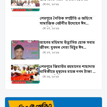
করলেন যুবনেতা শওকত হোসেন
মে ৩০, ২০২৬
শেরপুরে নৈতিক সম্প্রীতি ও অহিংস
সামাজিক বেষ্টনীর উদ্যোগে ঈদ
সামগ্রী বিতরণ
মে ২৭, ২০২৬
‎ত্যাগের মহিমায় উদ্ভাসিত হোক সবার
জীবন: যুবদল নেতা মিঠুর ঈদ
শুভেচ্ছা
মে ২৭, ২০২৬
শেরপুরে জিয়াউর রহমানের শাহাদাত
বার্ষিকীতে দুস্থদের মাঝে নগদ টাকা ও
খাদ্যসামগ্রী বিতরণ
মে ২৬, ২০২৬