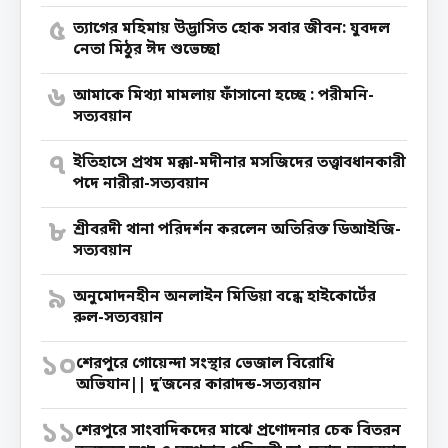
৫
‎ত্যাগের মহিমায় উদ্ভাসিত হোক সবার জীবন: যুবদল
নেতা মিঠুর ঈদ শুভেচ্ছা
৬
আমাকে মিথ্যা মামলায় ফাঁসানো হচ্ছে : পরীমনি-
সত্যবয়ান
৭
ইতিহাসে প্রথম মক্কা-মদীনার মসজিদের তত্ত্বাবধানকারী
পদে নারীরা-সত্যবয়ান
৮
শ্রীবরদী থানা পরিদর্শন করলেন অতিরিক্ত ডিআইজি-
সত্যবয়ান
৯
অনুমোদনহীন অনলাইন মিডিয়া বন্ধে হাইকোর্টের
রুল-সত্যবয়ান
১০
শেরপুরে গোয়েন্দা সংস্থার ভেজাল বিরোধি
অভিযান|| দু’জনের কারাদন্ড-সত্যবয়ান
১১
শেরপুরে সাংবাদিকদের মাঝে প্রণোদনার চেক বিতরন