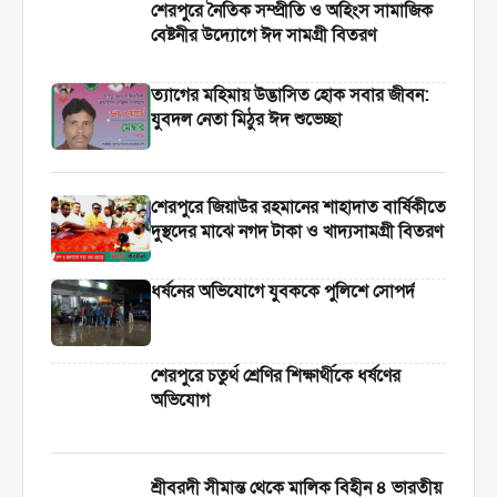
শেরপুরে নৈতিক সম্প্রীতি ও অহিংস সামাজিক
বেষ্টনীর উদ্যোগে ঈদ সামগ্রী বিতরণ
‎ত্যাগের মহিমায় উদ্ভাসিত হোক সবার জীবন:
যুবদল নেতা মিঠুর ঈদ শুভেচ্ছা
শেরপুরে জিয়াউর রহমানের শাহাদাত বার্ষিকীতে
দুস্থদের মাঝে নগদ টাকা ও খাদ্যসামগ্রী বিতরণ
ধর্ষনের অভিযোগে যুবককে পুলিশে সোপর্দ
শেরপুরে চতুর্থ শ্রেণির শিক্ষার্থীকে ধর্ষণের
অভিযোগ
শ্রীবরদী সীমান্ত থেকে মালিক বিহীন ৪ ভারতীয়