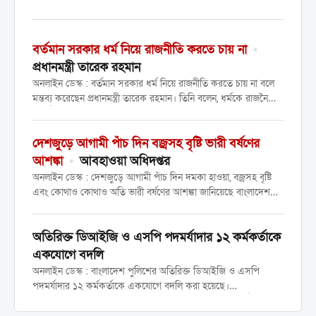
ইউনিয়ন (রেজি:নং ৩২৭৭) ট্রাক শ্রমিকদের ন্যায্য
অধিকার আদায়, সাধারণ সভা আহ্বান এবং
নির্বাচনের তারিখ ঘোষণার দাবিতে এক বিশাল
বর্তমান সরকার ধর্ম নিয়ে রাজনীতি করতে চায় না
•
প্রতিবাদ সভা অনুষ্ঠিত হয়েছে।...
প্রধানমন্ত্রী তারেক রহমান
অনলাইন ডেস্ক : বর্তমান সরকার ধর্ম নিয়ে রাজনীতি করতে চায় না বলে
মন্তব্য করেছেন প্রধানমন্ত্রী তারেক রহমান। তিনি বলেন, ধর্মকে রাজনৈতিক
স্বার্থে আমরা ব্যবহার করতে চাই না, অতীতেও আমরা তা করিনি।
বৃহস্পতিবার সচিবালয়ে মন্ত্রিপরিষদ বিভাগের...
দেশজুড়ে আগামী পাঁচ দিন বজ্রসহ বৃষ্টি ভারী বর্ষণের
আশঙ্কা
•
আবহাওয়া অধিদপ্তর
অনলাইন ডেস্ক : দেশজুড়ে আগামী পাঁচ দিন দমকা হাওয়া, বজ্রসহ বৃষ্টি
এবং কোথাও কোথাও অতি ভারী বর্ষণের আশঙ্কা জানিয়েছে বাংলাদেশ
আবহাওয়া অধিদপ্তর। বৃহস্পতিবার (৩০ এপ্রিল) সকাল ৯টা থেকে পরবর্তী
১২০ ঘণ্টার পূর্বাভাসে বলা হয়েছে, এই...
অতিরিক্ত ডিআইজি ও এসপি পদমর্যাদার ১২ কর্মকর্তাকে
একযোগে বদলি
অনলাইন ডেস্ক : বাংলাদেশ পুলিশের অতিরিক্ত ডিআইজি ও এসপি
পদমর্যাদার ১২ কর্মকর্তাকে একযোগে বদলি করা হয়েছে।
বৃহস্পতিবার আলাদা প্রজ্ঞাপনে তাদের বদলি করা হয়। জনস্বার্থে জারি
করা এ আদেশ অবিলম্বে কার্যকর হবে বলেও জানানো হয়েছে। প্রজ্ঞাপনে