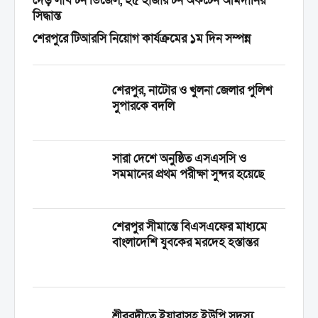
দেড় লাখ টন ডিজেল, ২৫ হাজার টন অকটেন আমদানির
সিদ্ধান্ত
শেরপুরে টিআরসি নিয়োগ কার্যক্রমের ১ম দিন সম্পন্ন
শেরপুর, নাটোর ও খুলনা জেলার পুলিশ
সুপারকে বদলি
সারা দেশে অনুষ্ঠিত এসএসসি ও
সমমানের প্রথম পরীক্ষা সুন্দর হয়েছে
শেরপুর সীমান্তে বিএসএফের মাধ্যমে
বাংলাদেশি যুবকের মরদেহ হস্তান্তর
শ্রীবরদীতে ইয়াবাসহ ইউপি সদস্য