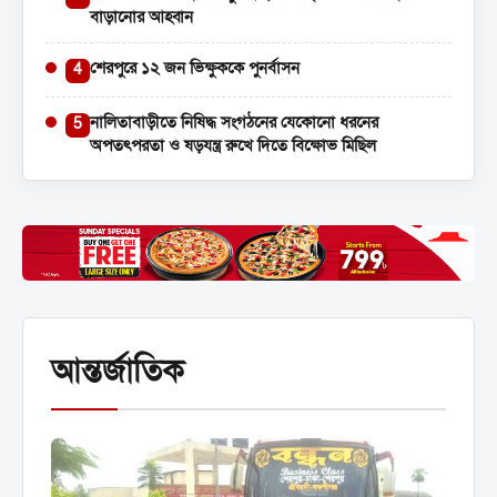
বাড়ানোর আহ্বান
শেরপুরে ১২ জন ভিক্ষুককে পুনর্বাসন
4
নালিতাবাড়ীতে নিষিদ্ধ সংগঠনের যেকোনো ধরনের
5
অপতৎপরতা ও ষড়যন্ত্র রুখে দিতে বিক্ষোভ মিছিল
আন্তর্জাতিক