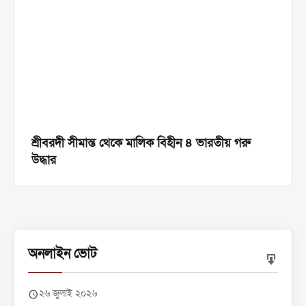
শ্রীবরদী সীমান্ত থেকে মালিক বিহীন ৪ ভারতীয় গরু
উদ্ধার
অনলাইন ভোট
২৬ জুলাই ২০২৬