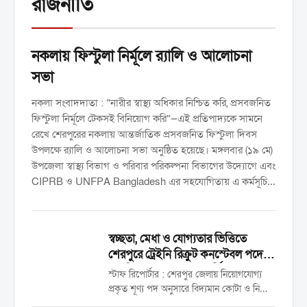
রাজনীতি
নকলায় ফিস্টুলা নির্মূলে র‍্যালি ও আলোচনা
সভা
নকলা সংবাদদাতা : “নারীর স্বাস্থ্য অধিকার নিশ্চিত করি, প্রসবজনিত
ফিস্টুলা নির্মূলে টেকসই বিনিয়োগ করি”—এই প্রতিপাদ্যকে সামনে
রেখে শেরপুরের নকলায় আন্তর্জাতিক প্রসবজনিত ফিস্টুলা দিবস
উপলক্ষে র‍্যালি ও আলোচনা সভা অনুষ্ঠিত হয়েছে। মঙ্গলবার (১৯ মে)
উপজেলা স্বাস্থ্য বিভাগ ও পরিবার পরিকল্পনা বিভাগের উদ্যোগে এবং
CIPRB ও UNFPA Bangladesh এর সহযোগিতায় এ কর্মসূচি
অনুষ্ঠিত হয়। উপজেলা স্বাস্থ্য কমপ্লেক্স প্রাঙ্গণে র‍্যালি শেষে পরে স্বাস্থ্য
কমপ্লেক্স হলরুমে সংক্ষিপ্ত আলোচনা সভা অনুষ্ঠিত হয়। সভায়
সভাপতিত্ব করেন উপজেলা স্বাস্থ্য ও পরিবার পরিকল্পনা কর্মকর্তা ডা.
স্বচ্ছতা, মেধা ও যোগ্যতার ভিত্তিতে
মোহাম্মদ গোলাম মোস্তফা। সঞ্চালনা করেন সিআইপিআরবি’র জেলা
শেরপুরে ট্রেইনি রিক্রুট কনস্টেবল পদে
ফিস্টুলা ও এমপিডিএসআর কো-অর্ডিনেটর শারমিনা পারভীন। বক্তব্য
চাকুরি পেলেন ২৫ জন প্রার্থী
স্টাফ রিপোর্টার : শেরপুর জেলায় নিয়োগযোগ্য
রাখেন উপজেলা পরিবার পরিকল্পনা কর্মকর্তা ডা. প্রবাল সরকার পার্থ,
প্রকৃত শূণ্য পদ অনুসারে বিদ্যমান কোটা ও নিয়োগ
…
পদ্ধতি অনুসরণ করে শতভাগ মেধা, যোগ্যতা ও