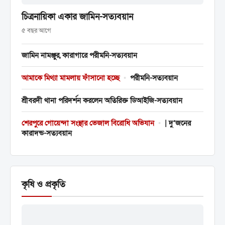
চিত্রনায়িকা একার জামিন-সত্যবয়ান
৫ বছর আগে
জামিন নামঞ্জুর, কারাগারে পরীমনি-সত্যবয়ান
আমাকে মিথ্যা মামলায় ফাঁসানো হচ্ছে
•
পরীমনি-সত্যবয়ান
শ্রীবরদী থানা পরিদর্শন করলেন অতিরিক্ত ডিআইজি-সত্যবয়ান
শেরপুরে গোয়েন্দা সংস্থার ভেজাল বিরোধি অভিযান
•
| দু’জনের
কারাদন্ড-সত্যবয়ান
কৃষি ও প্রকৃতি