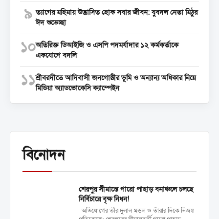
৯
‎ত্যাগের মহিমায় উদ্ভাসিত হোক সবার জীবন: যুবদল নেতা মিঠুর
ঈদ শুভেচ্ছা
১০
অতিরিক্ত ডিআইজি ও এসপি পদমর্যাদার ১২ কর্মকর্তাকে
একযোগে বদলি
১১
শ্রীবরদীতে আদিবাসী জনগোষ্ঠীর ভূমি ও অন্যান্য অধিকার নিয়ে
মিডিয়া অ্যাডভোকেসি ক্যাম্পেইন
বিনোদন
শেরপুর সীমান্তে গারো পাহাড় বনাঞ্চলে চলছে
নির্বিচারে বৃক্ষ নিধন!
অভিযোগের তীর দুলাল মন্ডল ও তাঁরার দিকে নিজস্ব