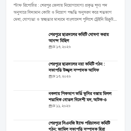
স্টাফ রিপোর্টার : শেরপুর জেলায় নিয়োগযোগ্য প্রকৃত শূণ্য পদ
অনুসারে বিদ্যমান কোটা ও নিয়োগ পদ্ধতি অনুসরণ করে শতভাগ
মেধা, যোগ্যতা ও স্বচ্ছতার মাধ্যমে বাংলাদেশ পুলিশে ট্রেইনি রিক্রুট
কনস্টেবল (টিআরসি) পদে নিয়োগ, ফেব্রুয়ারি ২০২৬ এর চূড়ান্ত...
শেরপুরে ছাত্রদলের কমিটি ঘোষণা করায়
আনন্দ মিছিল
মে ১৩, ২০২৬
শেরপুরে ছাত্রদলের নয়া কমিটি গঠন :
সভাপতি উজ্জ্বল সম্পাদক আসিফ
মে ১৩, ২০২৬
নকলায় পিকআপ ভর্তি ভূসির বস্তায় মিলল
শতাধিক বোতল বিদেশী মদ, আটক-৩
মে ১১, ২০২৬
শেরপুরে সিএনজি ষ্ট্যান্ড পরিচালনা কমিটি
গঠন: জামিল সভাপতি সম্পাদক হিরা