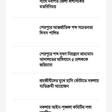
সাথে নবাগত জেলা প্রশাসকের
মতবিনিময়
শেরপুরে আন্তর্জাতিক শব্দ সচেতনতা
দিবস পালিত
শেরপুরে শব্দ দূষণ নিয়ন্ত্রণে ভ্রাম্যমান
আদালতের অভিযানে ৫ চালককে
জরিমানা
শ্রমজীবীদের মুখে হাসি ফোঁটাতে নকলায়
ব্যতিক্রমী আয়োজন
নকলায় আইন-শৃঙ্খলা কমিটির সভা