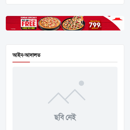
আইন-আদালত
ছবি নেই