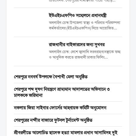
প্রতিবেদক: শেরপুরের সীমান্তবর্তী গারো পাহাড়
এলাকায় সরকারি বনের গাছ কাটার হিড়িক চলছে। যা
পরিবেশের জন্য মারাত্মক হুমকির কারণ হয়ে
ইউএইচএফপিও সম্মেলনে প্রধানমন্ত্রী
দাঁড়িয়েছে। বিশেষ করে ২০২৪ সালের ৫ আগস্টের...
অনলাইন ডেস্ক:উপজেলা স্বাস্থ্য ও পরিবার পরিকল্পনা
কর্মকর্তাদের (ইউএইচএফপিও) নিয়ে আয়োজিত
সম্মেলনে যোগ দিয়েছেন প্রধানমন্ত্রী তারেক রহমান।
শনিবার (১৮ এপ্রিল) বেলা ১১টার দিকে রাজধানীর
রাজধানীর বাইকারদের জন্য সুখবর
ওসমানী স্মৃতি মিলনায়তনে স্বাস্থ্য ও পরিবার কল্যাণ
মন্ত্রণালয় আয়োজিত এ সম্মেলনে যোগ...
অনলাইন ডেস্ক: দেশে জ্বালানি সরবরাহব্যবস্থাকে স্বচ্ছ
ও আধুনিক করতে রাজধানী ঢাকার ফিলিং
স্টেশনগুলোতে পরীক্ষামূলকভাবে ‘ফুয়েল পাস’
কার্যক্রম বাড়িয়েছে সরকার। এতে পাম্পে জ্বালানি
তেল নিতে বাইকারদের ভোগান্তি দূর হবে বলে
শেরপুরে নববর্ষ উপলক্ষে বৈশাখী মেলা অনুষ্ঠিত
জানিয়েছেন সংশ্লিষ্টরা। আজ শনিবার (১৮ এপ্রিল)...
শেরপুরে শব্দ দূষণ নিয়ন্ত্রণে ভ্রাম্যমান আদালতের অভিযানে ৩
চালককে জরিমানা
নকলায় জিয়া সাইবার ফোর্সের আহ্বায়ক কমিটি অনুমোদন
শেরপুরের নন্দীর বাজারে ফুটবল টুর্নামেন্ট অনুষ্ঠিত
শ্রীবরদীতে আলোচিত ছাদেক হত্যা মামলার প্রধান আসামিসহ দুই