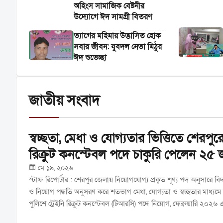
অহিংস সামাজিক বেষ্টনীর
উদ্যোগে ঈদ সামগ্রী বিতরণ
‎ত্যাগের মহিমায় উদ্ভাসিত হোক
সবার জীবন: যুবদল নেতা মিঠুর
ঈদ শুভেচ্ছা
জাতীয় সংবাদ
স্বচ্ছতা, মেধা ও যোগ্যতার ভিত্তিতে শেরপুরে
রিক্রুট কনস্টেবল পদে চাকুরি পেলেন ২৫ জন 
মে ১৯, ২০২৬
স্টাফ রিপোর্টার : শেরপুর জেলায় নিয়োগযোগ্য প্রকৃত শূণ্য পদ অনুসারে বি
ও নিয়োগ পদ্ধতি অনুসরণ করে শতভাগ মেধা, যোগ্যতা ও স্বচ্ছতার মাধ্যমে
পুলিশে ট্রেইনি রিক্রুট কনস্টেবল (টিআরসি) পদে নিয়োগ, ফেব্রুয়ারি ২০২৬ এর 