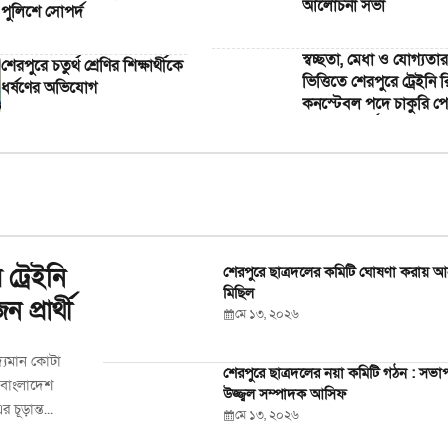
আলোচনা সভা
পুলিশে সোপর্দ
স্বচ্ছতা, মেধা ও যোগ্যতার
শেরপুরে চতুর্থ শ্রেণির শিক্ষার্থীকে
ভিত্তিতে শেরপুরে ট্রেইনি রি
ধর্ষণের অভিযোগ
কনস্টেবল পদে চাকুরি প
২৫ জন প্রার্থী
 ট্রেইনি
শেরপুরে ছাত্রদলের কমিটি ঘোষণা করায় আ
মিছিল
প্রার্থী
মে ১৩, ২০২৬
দ্যমান কোটা
শেরপুরে ছাত্রদলের নয়া কমিটি গঠন : সভা
 বাংলাদেশ
উজ্জ্বল সম্পাদক আসিফ
চূড়ান্ত...
মে ১৩, ২০২৬