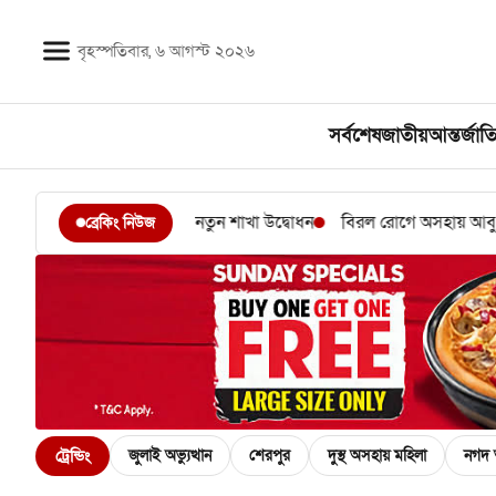
Skip
to
বৃহস্পতিবার, ৬ আগস্ট ২০২৬
content
সর্বশেষ
জাতীয়
আন্তর্জাত
ার সার্ভিসের নতুন শাখা উদ্বোধন
বিরল রোগে অসহায় আবু বক্কর, ব্যয়বহুল 
ব্রেকিং নিউজ
ট্রেন্ডিং
জুলাই অভ্যুত্থান
শেরপুর
দুস্থ অসহায় মহিলা
নগদ 