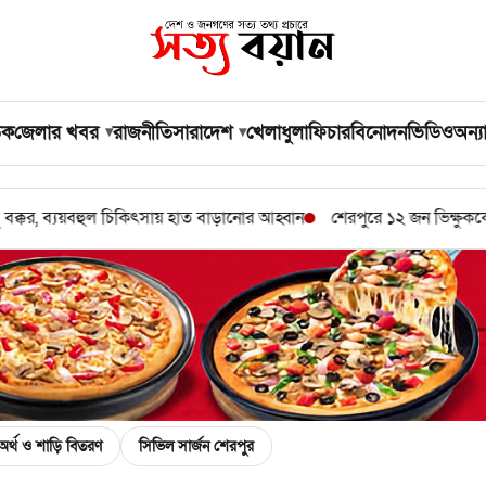
িক
জেলার খবর
রাজনীতি
সারাদেশ
খেলাধুলা
ফিচার
বিনোদন
ভিডিও
অন্যা
চিকিৎসায় হাত বাড়ানোর আহ্বান
শেরপুরে ১২ জন ভিক্ষুককে পুনর্বাসন
না
অর্থ ও শাড়ি বিতরণ
সিভিল সার্জন শেরপুর