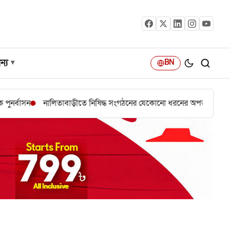
ন্য
BN
লিতাবাড়ীতে নিষিদ্ধ সংগঠনের যেকোনো ধরনের অপতৎপরতা ও ষড়যন্ত্র রুখে দি