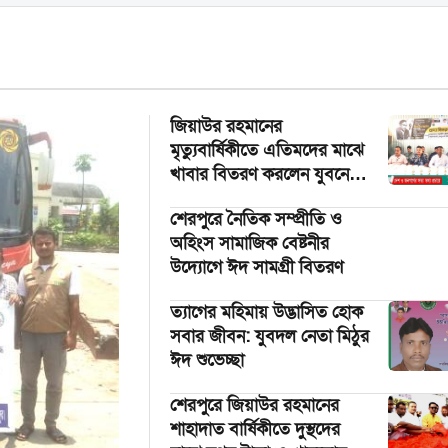
জিয়াউর রহমানের
মৃত্যুবার্ষিকীতে এতিমদের মাঝে
খাবার বিতরণ করলেন যুবনেতা
শওকত হোসেন
শেরপুরে নৈতিক সম্প্রীতি ও
অহিংস সামাজিক বেষ্টনীর
উদ্যোগে ঈদ সামগ্রী বিতরণ
‎ত্যাগের মহিমায় উদ্ভাসিত হোক
সবার জীবন: যুবদল নেতা মিঠুর
ঈদ শুভেচ্ছা
শেরপুরে জিয়াউর রহমানের
শাহাদাত বার্ষিকীতে দুস্থদের