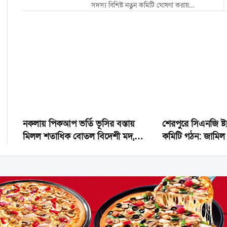
সদস্য বিশিষ্ট নতুন কমিটি ঘোষণা করায়
বিএনপির চেয়ারম্যান তারেক রহমান এবং
কেন্দ্রীয় নেতাদের শুভেচ্ছা জানিয়ে আনন্দ মিছিল
করেছে নেতাকর্মীরা। আজ বুধবার বিকেলে
শহরের পুরাতন গরুহাটি থেকে একটি আনন্দ...
নকলায় পিকআপ ভর্তি ভূসির বস্তায়
শেরপুরে সিএনজি ষ্ট্
মিলল শতাধিক বোতল বিদেশী মদ,
কমিটি গঠন: জামিল
আটক-৩
হিরা