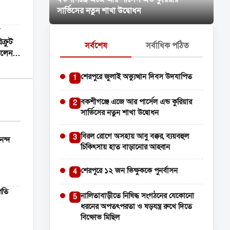
সার্ভিসের নতুন শাখা উদ্বোধন
ক্রুট
সর্বশেষ
সর্বাধিক পঠিত
েলেন
শেরপুরে জুলাই অভ্যুত্থান দিবস উদযাপিত
1
বকশীগঞ্জে এজে আর পার্সেল এন্ড কুরিয়ার
2
সার্ভিসের নতুন শাখা উদ্বোধন
বিরল রোগে অসহায় আবু বক্কর, ব্যয়বহুল
3
নন্দ
চিকিৎসায় হাত বাড়ানোর আহ্বান
শেরপুরে ১২ জন ভিক্ষুককে পুনর্বাসন
4
পতি
নালিতাবাড়ীতে নিষিদ্ধ সংগঠনের যেকোনো
5
ধরনের অপতৎপরতা ও ষড়যন্ত্র রুখে দিতে
বিক্ষোভ মিছিল