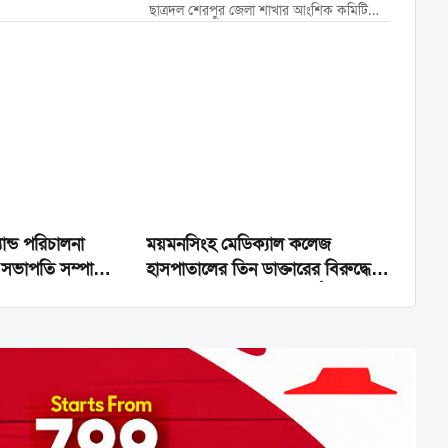
স্বচ্ছতার মাধ্যমে
ছাত্রদল শেরপুর জেলা শাখার আংশিক কমিটি
বাংলাদেশ পুলিশে ট্রেইনি
ঘোষণা করা হয়েছে। মঙ্গলবার (১২মে) রাতে
রিক্রুট কনস্টেবল
ছাত্রদল কেন্দ্রীয় সংসদের সিদ্ধান্ত মোতাবেক ২
(টিআরসি) পদে নিয়োগ,
সদস্য বিশিষ্ট এই কমিটির অনুমোদন দেওয়া হয়।
ফেব্রুয়ারি ২০২৬ এর
​কেন্দ্রীয় সংসদের সভাপতি রাকিবুল ইসলাম...
চূড়ান্ত...
যান্ড পরিচালনা
ময়মনসিংহ মেডিক্যাল কলেজ
 সভাপতি সম্পাদক
হাসপাতালের তিন ডাক্তারের বিরুদ্ধে
জখমী সনদ প্রদানে ঘুষ দূর্নীতির
অভিযোগ