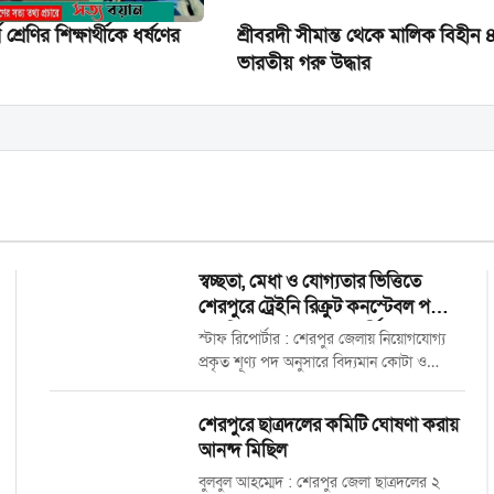
শ্রেণির শিক্ষার্থীকে ধর্ষণের
শ্রীবরদী সীমান্ত থেকে মালিক বিহীন 
ভারতীয় গরু উদ্ধার
স্বচ্ছতা, মেধা ও যোগ্যতার ভিত্তিতে
শেরপুরে ট্রেইনি রিক্রুট কনস্টেবল পদে
চাকুরি পেলেন ২৫ জন প্রার্থী
স্টাফ রিপোর্টার : শেরপুর জেলায় নিয়োগযোগ্য
প্রকৃত শূণ্য পদ অনুসারে বিদ্যমান কোটা ও
নিয়োগ পদ্ধতি অনুসরণ করে শতভাগ মেধা,
যোগ্যতা ও স্বচ্ছতার মাধ্যমে বাংলাদেশ পুলিশে
শেরপুরে ছাত্রদলের কমিটি ঘোষণা করায়
ট্রেইনি রিক্রুট কনস্টেবল (টিআরসি) পদে নিয়োগ,
আনন্দ মিছিল
ফেব্রুয়ারি ২০২৬ এর চূড়ান্ত...
বুলবুল আহম্মেদ : শেরপুর জেলা ছাত্রদলের ২