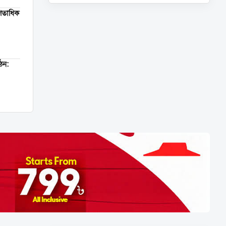
শতাধিক
গঠন: