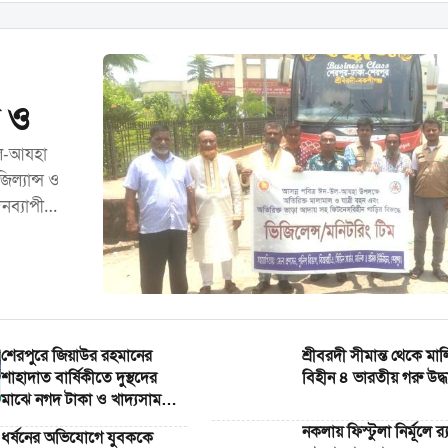
স ও
উল-আযহা
জিল্যান্স ও
নব্যাপী
শেরপুরে জিয়াউর রহমানের
শ্রীবরদী সীমান্ত থেকে মা
শাহাদাত বার্ষিকীতে দুস্থদের
বিহীন ৪ ভারতীয় গরু উদ্ধ
মাঝে নগদ টাকা ও খাদ্যসামগ্রী
বিতরণ
নকলায় ফিস্টুলা নির্মূলে র‍
ধর্ষনের অভিযোগে যুবককে