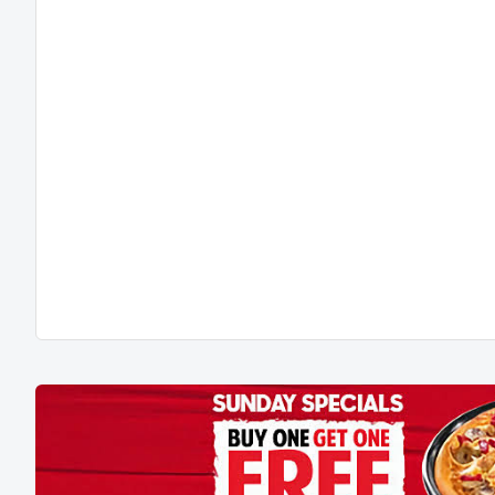
সংক্ষিপ্ত আলোচনা সভা অনুষ্ঠিত হয়। সভায় সভাপতিত্ব করেন উপজেলা
স্বাস্থ্য ও পরিবার পরিকল্পনা কর্মকর্তা ডা. মোহাম্মদ গোলাম মোস্তফা।
সঞ্চালনা করেন সিআইপিআরবি’র জেলা ফিস্টুলা ও এমপিডিএসআর
কো-অর্ডিনেটর শারমিনা পারভীন। বক্তব্য রাখেন উপজেলা পরিবার
পরিকল্পনা কর্মকর্তা ডা. প্রবাল সরকার পার্থ,…