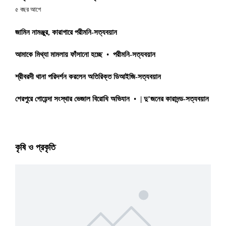
৫ বছর আগে
জামিন নামঞ্জুর, কারাগারে পরীমনি-সত্যবয়ান
আমাকে মিথ্যা মামলায় ফাঁসানো হচ্ছে
•
পরীমনি-সত্যবয়ান
শ্রীবরদী থানা পরিদর্শন করলেন অতিরিক্ত ডিআইজি-সত্যবয়ান
শেরপুরে গোয়েন্দা সংস্থার ভেজাল বিরোধি অভিযান
•
| দু’জনের কারাদন্ড-সত্যবয়ান
কৃষি ও প্রকৃতি