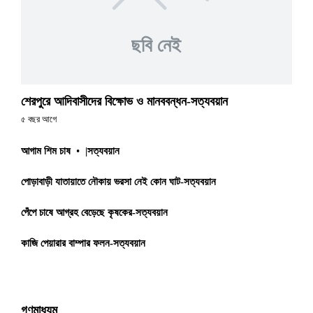
ছবি নেই
শেরপুরে আদিবাসীদের বিক্ষোভ ও মানববন্ধন-সত্যবয়ান
৫ বছর আগে
আগাম শিম চাষ
•
|সত্যবয়ান
পোড়াবাড়ী যাতায়াতে নৌকায় ভরসা নেই কোন ঘাট-সত্যবয়ান
পেঁপে চাষে আগ্রহ বেড়েছে কৃষকের-সত্যবয়ান
কাজি পেয়ারার বাম্পার ফলন-সত্যবয়ান
গণমাধ্যম