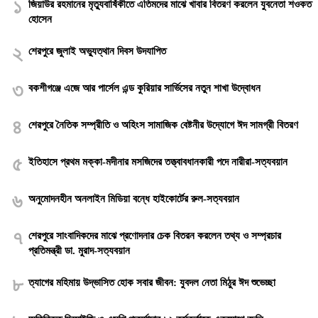
১
জিয়াউর রহমানের মৃত্যুবার্ষিকীতে এতিমদের মাঝে খাবার বিতরণ করলেন যুবনেতা শওকত
হোসেন
২
শেরপুরে জুলাই অভ্যুত্থান দিবস উদযাপিত
৩
বকশীগঞ্জে এজে আর পার্সেল এন্ড কুরিয়ার সার্ভিসের নতুন শাখা উদ্বোধন
৪
শেরপুরে নৈতিক সম্প্রীতি ও অহিংস সামাজিক বেষ্টনীর উদ্যোগে ঈদ সামগ্রী বিতরণ
৫
ইতিহাসে প্রথম মক্কা-মদীনার মসজিদের তত্ত্বাবধানকারী পদে নারীরা-সত্যবয়ান
৬
অনুমোদনহীন অনলাইন মিডিয়া বন্ধে হাইকোর্টের রুল-সত্যবয়ান
৭
শেরপুরে সাংবাদিকদের মাঝে প্রণোদনার চেক বিতরন করলেন তথ্য ও সম্প্রচার
প্রতিমন্ত্রী ডা. মুরাদ-সত্যবয়ান
৮
‎ত্যাগের মহিমায় উদ্ভাসিত হোক সবার জীবন: যুবদল নেতা মিঠুর ঈদ শুভেচ্ছা