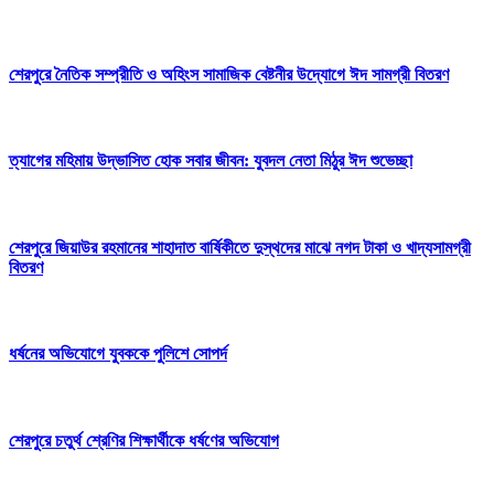
শেরপুরে নৈতিক সম্প্রীতি ও অহিংস সামাজিক বেষ্টনীর উদ্যোগে ঈদ সামগ্রী বিতরণ
‎ত্যাগের মহিমায় উদ্ভাসিত হোক সবার জীবন: যুবদল নেতা মিঠুর ঈদ শুভেচ্ছা
শেরপুরে জিয়াউর রহমানের শাহাদাত বার্ষিকীতে দুস্থদের মাঝে নগদ টাকা ও খাদ্যসামগ্রী
বিতরণ
ধর্ষনের অভিযোগে যুবককে পুলিশে সোপর্দ
শেরপুরে চতুর্থ শ্রেণির শিক্ষার্থীকে ধর্ষণের অভিযোগ