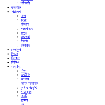
শ্রীবরদী
রাজনীতি
সারাদেশ
ঢাকা
খুলনা
বরিশাল
ময়মনসিংহ
রংপুর
রাজশাহী
সিলেট
চট্টগ্রাম
খেলাধুলা
ফিচার
বিনোদন
ভিডিও
অন্যান্য
শিক্ষা
অর্থনীতি
অপরাধ
আইন-আদালত
কৃষি ও প্রকৃতি
গণমাধ্যম
চাকরি
দুর্ঘটনা
ধর্ম