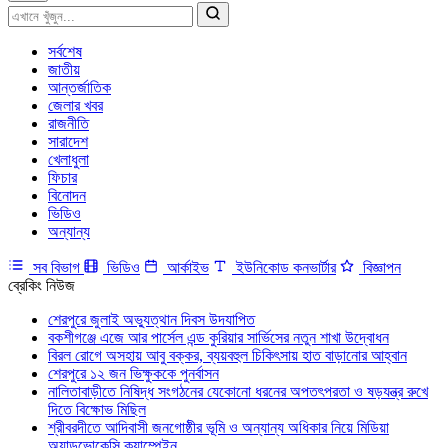
সর্বশেষ
জাতীয়
আন্তর্জাতিক
জেলার খবর
রাজনীতি
সারাদেশ
খেলাধুলা
ফিচার
বিনোদন
ভিডিও
অন্যান্য
সব বিভাগ
ভিডিও
আর্কাইভ
ইউনিকোড কনভার্টার
বিজ্ঞাপন
ব্রেকিং নিউজ
শেরপুরে জুলাই অভ্যুত্থান দিবস উদযাপিত
বকশীগঞ্জে এজে আর পার্সেল এন্ড কুরিয়ার সার্ভিসের নতুন শাখা উদ্বোধন
বিরল রোগে অসহায় আবু বক্কর, ব্যয়বহুল চিকিৎসায় হাত বাড়ানোর আহ্বান
শেরপুরে ১২ জন ভিক্ষুককে পুনর্বাসন
নালিতাবাড়ীতে নিষিদ্ধ সংগঠনের যেকোনো ধরনের অপতৎপরতা ও ষড়যন্ত্র রুখে
দিতে বিক্ষোভ মিছিল
শ্রীবরদীতে আদিবাসী জনগোষ্ঠীর ভূমি ও অন্যান্য অধিকার নিয়ে মিডিয়া
অ্যাডভোকেসি ক্যাম্পেইন