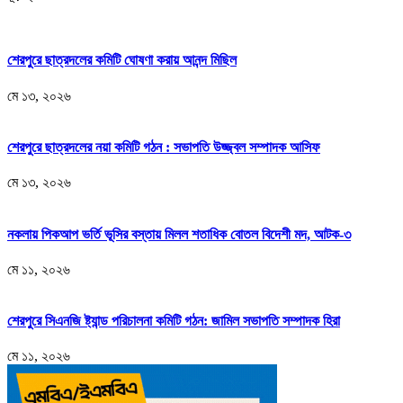
শেরপুরে ছাত্রদলের কমিটি ঘোষণা করায় আনন্দ মিছিল
মে ১৩, ২০২৬
শেরপুরে ছাত্রদলের নয়া কমিটি গঠন : সভাপতি উজ্জ্বল সম্পাদক আসিফ
মে ১৩, ২০২৬
নকলায় পিকআপ ভর্তি ভূসির বস্তায় মিলল শতাধিক বোতল বিদেশী মদ, আটক-৩
মে ১১, ২০২৬
শেরপুরে সিএনজি ষ্ট্যান্ড পরিচালনা কমিটি গঠন: জামিল সভাপতি সম্পাদক হিরা
মে ১১, ২০২৬