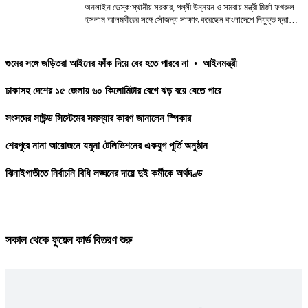
অনলাইন ডেস্ক:স্থানীয় সরকার, পল্লী উন্নয়ন ও সমবায় মন্ত্রী মির্জা ফখরুল
ইসলাম আলমগীরের সঙ্গে সৌজন্য সাক্ষাৎ করেছেন বাংলাদেশে নিযুক্ত ফ্রান্সের
রাষ্ট্রদূত জ্যঁ-মার্ক সেরে-শার্ল। রবিবার (৫ এপ্রিল) সচিবলায়ে মন্ত্রীর অফিসকক্ষে
এ সাক্ষাৎ অনুষ্ঠিত হয়। এ সময় বাংলাদেশ...
গুমের সঙ্গে জড়িতরা আইনের ফাঁক দিয়ে বের হতে পারবে না
•
আইনমন্ত্রী
ঢাকাসহ দেশের ১৫ জেলায় ৬০ কিলোমিটার বেগে ঝড় বয়ে যেতে পারে
সংসদের সাউন্ড সিস্টেমের সমস্যার কারণ জানালেন স্পিকার
শেরপুরে নানা আয়োজনে যমুনা টেলিভিশনের একযুগ পূর্তি অনুষ্ঠান
ঝিনাইগাতীতে নির্বাচনি বিধি লঙ্ঘনের দায়ে দুই কর্মীকে অর্থদণ্ড
সকাল থেকে ফুয়েল কার্ড বিতরণ শুরু