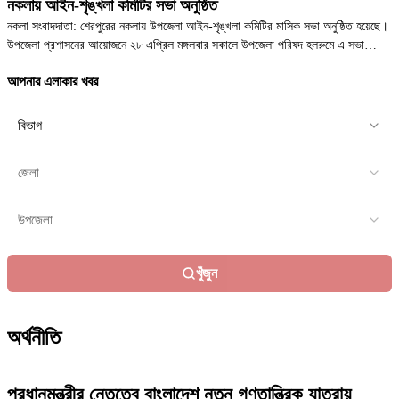
নকলায় আইন-শৃঙ্খলা কমিটির সভা অনুষ্ঠিত
নকলা সংবাদদাতা: শেরপুরের নকলায় উপজেলা আইন-শৃঙ্খলা কমিটির মাসিক সভা অনুষ্ঠিত হয়েছে।
উপজেলা প্রশাসনের আয়োজনে ২৮ এপ্রিল মঙ্গলবার সকালে উপজেলা পরিষদ হলরুমে এ সভা
অনুষ্ঠিত হয়। উপজেলা নির্বাহী অফিসার জাহাঙ্গীর আলমের সভাপতিত্বে আয়োজিত সভায় সার্বিক
আপনার এলাকার খবর
আইন-শৃঙ্খলা...
খুঁজুন
অর্থনীতি
প্রধানমন্ত্রীর নেতৃত্বে বাংলাদেশ নতুন গণতান্ত্রিক যাত্রায়