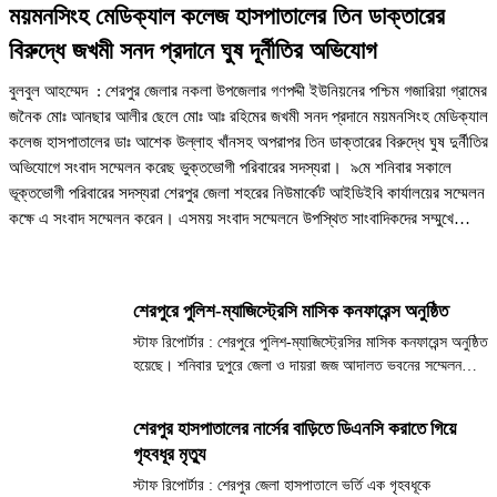
ময়মনসিংহ মেডিক্যাল কলেজ হাসপাতালের তিন ডাক্তারের
বিরুদ্ধে জখমী সনদ প্রদানে ঘুষ দূর্নীতির অভিযোগ
বুলবুল আহম্মেদ : শেরপুর জেলার নকলা উপজেলার গণপদ্দী ইউনিয়নের পশ্চিম গজারিয়া গ্রামের
জনৈক মোঃ আনছার আলীর ছেলে মোঃ আঃ রহিমের জখমী সনদ প্রদানে ময়মনসিংহ মেডিক্যাল
কলেজ হাসপাতালের ডাঃ আশেক উল্লাহ খাঁনসহ অপরাপর তিন ডাক্তারের বিরুদ্ধে ঘুষ দুর্নীতির
অভিযোগে সংবাদ সম্মেলন করেছ ভুক্তভোগী পরিবারের সদস্যরা। ৯মে শনিবার সকালে
ভূক্তভোগী পরিবারের সদস্যরা শেরপুর জেলা শহরের নিউমার্কেট আইডিইবি কার্যালয়ের সম্মেলন
কক্ষে এ সংবাদ সম্মেলন করেন। এসময় সংবাদ সম্মেলনে উপস্থিত সাংবাদিকদের সম্মুখে
লিখিত বক্তব্য পাঠ করেন, ভূক্তভোগী পরিবারের সদস্য জখমী আঃ রহীমের ছোট ভাই মাহবুব
আলম| এসময় তিনি বলেন, তার চাচাতো ভাই রাসেল মিয়ার কাছে একই গ্রামের প্রতিবেশী
আলমগীর হোসেনের ছেলে মোঃ সুখন মিয়া…
শেরপুরে পুলিশ-ম্যাজিস্ট্রেসি মাসিক কনফারেন্স অনুষ্ঠিত
স্টাফ রিপোর্টার : শেরপুরে পুলিশ-ম্যাজিস্ট্রেসির মাসিক কনফারেন্স অনুষ্ঠিত
হয়েছে। শনিবার দুপুরে জেলা ও দায়রা জজ আদালত ভবনের সম্মেলন
কক্ষে আয়োজিত এই সভা অনুষ্ঠিত হয়। এতে প্রধান অতিথি হিসেবে
বক্তব্য রাখেন সিনিয়র জেলা ও দায়রা জজ...
শেরপুর হাসপাতালের নার্সের বাড়িতে ডিএনসি করাতে গিয়ে
গৃহবধূর মৃত্যু
স্টাফ রিপোর্টার : শেরপুর জেলা হাসপাতালে ভর্তি এক গৃহবধূকে