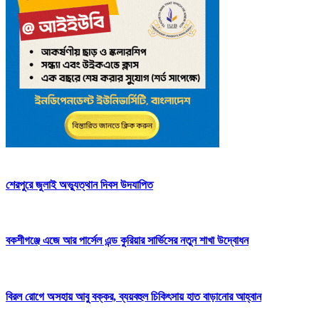
শেরপুরে জুলাই অভ্যুত্থান দিবস উদযাপিত
বকশীগঞ্জে এজে আর পার্সেল এন্ড কুরিয়ার সার্ভিসের নতুন শাখা উদ্বোধন
বিরল রোগে অসহায় আবু বক্কর, ব্যয়বহুল চিকিৎসায় হাত বাড়ানোর আহ্বান