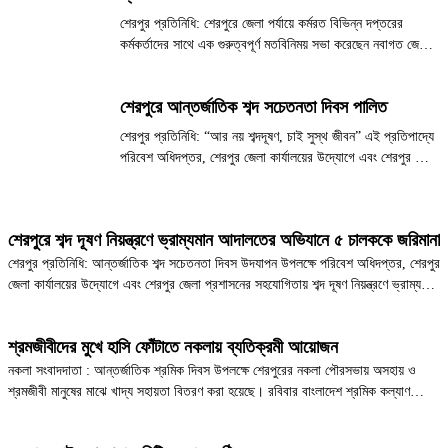
শেরপুর প্রতিনিধি: শেরপুরে জেলা পর্যায়ে কর্মরত বিভিন্ন দপ্তরের
কর্মকর্তাদের সাথে এক গুরুত্বপূর্ণ মতবিনিময় সভা করেছেন নবাগত জেলা
প্রশাসক ফরিদা ইয়াসমিন। বুধবার (২৯ এপ্রিল) দুপুরে জেলা প্রশাসকের
কার্যালয়ের সম্মেলন কক্ষ রজনীগন্ধায় এ সভা অনুষ্ঠিত হয়। ​মতবিনিময়...
শেরপুরে আন্তর্জাতিক শব্দ সচেতনতা দিবস পালিত
শেরপুর প্রতিনিধি: “আর নয় শব্দদূষণ, চাই সুস্থ জীবন” এই প্রতিপাদ্যে
পরিবেশ অধিদপ্তর, শেরপুর জেলা কার্যালয়ের উদ্যোগে এবং শেরপুর জেলা
প্রশাসনের সহায়তায় শব্দদূষণ নিয়ন্ত্রণে সমন্বিত ও অংশীদারত্বমূলক
প্রকল্পের আওতায় আন্তর্জাতিক শব্দ সচেতনতা দিবস ২০২৬ পালিত
হয়েছে।...
শেরপুরে শব্দ দূষণ নিয়ন্ত্রণে ভ্রাম্যমান আদালতের অভিযানে ৫ চালককে জরিমানা
শেরপুর প্রতিনিধি: আন্তর্জাতিক শব্দ সচেতনতা দিবস উদযাপন উপলক্ষে পরিবেশ অধিদপ্তর, শেরপুর
জেলা কার্যালয়ের উদ্যোগে এবং শেরপুর জেলা প্রশাসনের সহযোগিতায় শব্দ দূষণ নিয়ন্ত্রণে ভ্রাম্যমান
আদালতের অভিযানে ৫ ট্রাক চালককে জরিমানা করা হয়েছে। বুধবার (২৯ এপ্রিল) শেরপুর...
শ্রমজীবীদের মুখে হাসি ফোঁটাতে নকলায় ব্যতিক্রমী আয়োজন
নকলা সংবাদদাতা : আন্তর্জাতিক শ্রমিক দিবস উপলক্ষে শেরপুরের নকলা পৌরসভায় অসহায় ও
শ্রমজীবী মানুষের মাঝে খাদ্য সহায়তা বিতরণ করা হয়েছে। রবিবার বাংলাদেশ শ্রমিক কল্যাণ
ফেডারেশনের কেন্দ্রীয় আন্তর্জাতিক সম্পাদক ও নকলা পৌরসভার জামায়াতে ইসলামী মনোনীত
মেয়র...