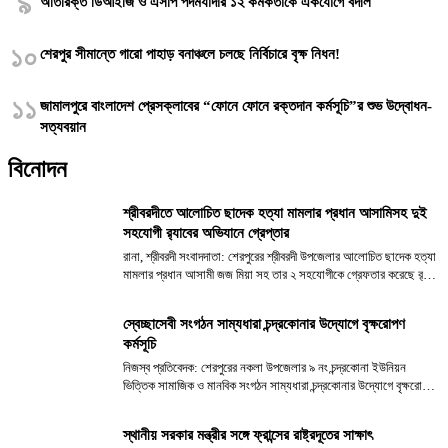
৯
অতিরিক্ত ডিআইজি ও এসপি পদমর্যাদার ১২ কর্মকর্তাকে একযোগে বদলি
১০
শেরপুর সীমান্তে গারো পাহাড় বনাঞ্চলে চলছে নির্বিচারে বৃক্ষ নিধন!
১১
জামালপুরে বাংলাদেশ প্রেসক্লাবের “ফোনে ফোনে রক্তদান কর্মসূচি”র শুভ উদ্বোধন-
সত্যবয়ান
বিনোদন
শ্রীবরদীতে আলোচিত ছাদেক হত্যা মামলার প্রধান আসামিসহ দুই
সহযোগী র‍্যাবের অভিযানে গ্রেপ্তার
রানা, শ্রীবরদী সংবাদদাতা: শেরপুরের শ্রীবরদী উপজেলার আলোচিত ছাদেক হত্যা
মামলার প্রধান আসামী জজ মিয়া সহ তার ২ সহযোগীকে গ্রেফতার করেছে র‍্যাব
১৪। সিপিসি-১ র‍্যাব-১৪, জামালপুরের একটি আভিযানিক দল ধৃত আসামিদের
বর্তমান অবস্থান নিশ্চিত হয়ে র‌্যাব-১১,...
স্বেচ্ছাসেবী সংগঠন সাম্যধারা চন্দ্রকোনার উদ্যোগে বৃক্ষরোপণ
কর্মসূচি
নিজস্ব প্রতিবেদক: শেরপুরের নকলা উপজেলার ৯ নং চন্দ্রকোনা ইউনিয়ন
ভিত্তিক সামাজিক ও মানবিক সংগঠন সাম্যধারা চন্দ্রকোনার উদ্যোগে বৃক্ষরোপণ
কর্মসূচি পালিত হয়েছে। শনিবার (১১ এপ্রিল) দিনব্যাপী চন্দ্রকোনা এলাকার
বিভিন্ন স্থানে বৃক্ষরোপণ করে সংগঠনটি। কর্মসূচিতে বিভিন্ন শিক্ষা...
স্থানীয় সরকার মন্ত্রীর সঙ্গে ফ্রান্সের রাষ্ট্রদূতের সাক্ষাৎ