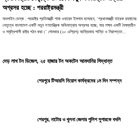
অগ্রসর হচ্ছে : পররাষ্ট্রমন্ত্রী
অনলাইন ডেস্ক : পররাষ্ট্র প্রতিমন্ত্রী শামা ওবায়েদ ইসলাম বলেছেন, ‘প্রধানমন্ত্রী তারেক রহমানের
নেতৃত্বে বাংলাদেশ একটি নতুন গণতান্ত্রিক অভিযাত্রায় অগ্রসর হচ্ছে, যার লক্ষ্য একটি বৈষম্যহীন
ও সমৃদ্ধিশালী রাষ্ট্র গঠন করা।’ সোমবার (২০ এপ্রিল) আফ্রিকায় শান্তি ও নিরাপত্তা...
দেড় লাখ টন ডিজেল, ২৫ হাজার টন অকটেন আমদানির সিদ্ধান্ত
শেরপুরে টিআরসি নিয়োগ কার্যক্রমের ১ম দিন সম্পন্ন
শেরপুর, নাটোর ও খুলনা জেলার পুলিশ সুপারকে বদলি