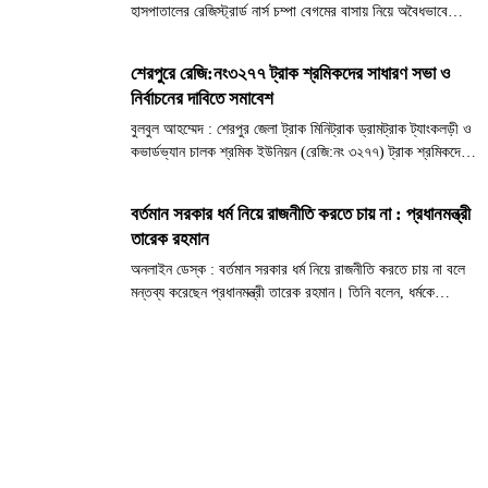
হাসপাতালের রেজিস্ট্রার্ড নার্স চম্পা বেগমের বাসায় নিয়ে অবৈধভাবে
ডিএনসি (D&C) করানোর সময় তার মৃত্যু হয়েছে। এই ঘটনায়
হাসপাতালে ব্যাপক চাঞ্চল্যের সৃষ্টি হলে অভিযুক্ত নার্স চম্পা বেগম...
শেরপুরে রেজি:নং৩২৭৭ ট্রাক শ্রমিকদের সাধারণ সভা ও
নির্বাচনের দাবিতে সমাবেশ
বুলবুল আহম্মেদ : শেরপুর জেলা ট্রাক মিনিট্রাক ড্রামট্রাক ট্যাংকলড়ী ও
কভার্ডভ্যান চালক শ্রমিক ইউনিয়ন (রেজি:নং ৩২৭৭) ট্রাক শ্রমিকদের
ন্যায্য অধিকার আদায়, সাধারণ সভা আহ্বান এবং নির্বাচনের তারিখ
ঘোষণার দাবিতে এক বিশাল প্রতিবাদ সভা অনুষ্ঠিত হয়েছে।...
বর্তমান সরকার ধর্ম নিয়ে রাজনীতি করতে চায় না : প্রধানমন্ত্রী
তারেক রহমান
অনলাইন ডেস্ক : বর্তমান সরকার ধর্ম নিয়ে রাজনীতি করতে চায় না বলে
মন্তব্য করেছেন প্রধানমন্ত্রী তারেক রহমান। তিনি বলেন, ধর্মকে
রাজনৈতিক স্বার্থে আমরা ব্যবহার করতে চাই না, অতীতেও আমরা তা
করিনি। বৃহস্পতিবার সচিবালয়ে মন্ত্রিপরিষদ বিভাগের...